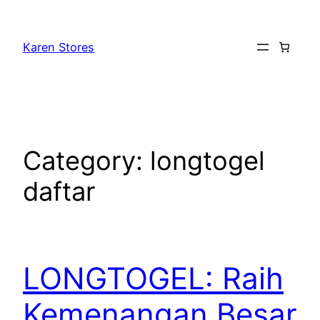
mostbet casino
mostbet
mosbet
мостбет казино
4rabet mirror
mosbet
Skip
to
Karen Stores
content
Category:
longtogel
daftar
LONGTOGEL: Raih
Kemenangan Besar