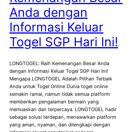
Anda dengan
Informasi Keluar
Togel SGP Hari Ini!
LONGTOGEL: Raih Kemenangan Besar Anda
dengan Informasi Keluar Togel SGP Hari Ini!
Mengapa LONGTOGEL Adalah Pilihan Terbaik
Anda untuk Togel Online Dunia togel online
semakin ramai, namun tidak semua platform
memberikan pengalaman bermain yang
memuaskan dan terpercaya. LONGTOGEL hadir
sebagai solusi terdepan, menawarkan platform
yang aman, nyaman, dan dilengkapi dengan