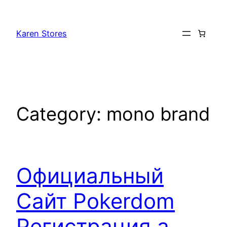
mostbet casino
mostbet
mosbet
мостбет казино
4rabet mirror
mosbet
Skip
to
Karen Stores
content
Category:
mono brand
Официальный
Сайт Pokerdom
Регистрация а