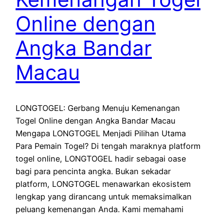
Online dengan
Angka Bandar
Macau
LONGTOGEL: Gerbang Menuju Kemenangan
Togel Online dengan Angka Bandar Macau
Mengapa LONGTOGEL Menjadi Pilihan Utama
Para Pemain Togel? Di tengah maraknya platform
togel online, LONGTOGEL hadir sebagai oase
bagi para pencinta angka. Bukan sekadar
platform, LONGTOGEL menawarkan ekosistem
lengkap yang dirancang untuk memaksimalkan
peluang kemenangan Anda. Kami memahami