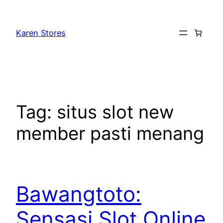
mostbet casino
mostbet
mosbet
мостбет казино
4rabet mirror
mosbet
Skip
to
Karen Stores
content
Tag:
situs slot new
member pasti menang
Bawangtoto:
Sensasi Slot Online