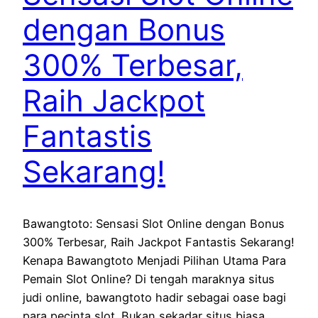
dengan Bonus
300% Terbesar,
Raih Jackpot
Fantastis
Sekarang!
Bawangtoto: Sensasi Slot Online dengan Bonus
300% Terbesar, Raih Jackpot Fantastis Sekarang!
Kenapa Bawangtoto Menjadi Pilihan Utama Para
Pemain Slot Online? Di tengah maraknya situs
judi online, bawangtoto hadir sebagai oase bagi
para pecinta slot. Bukan sekadar situs biasa,