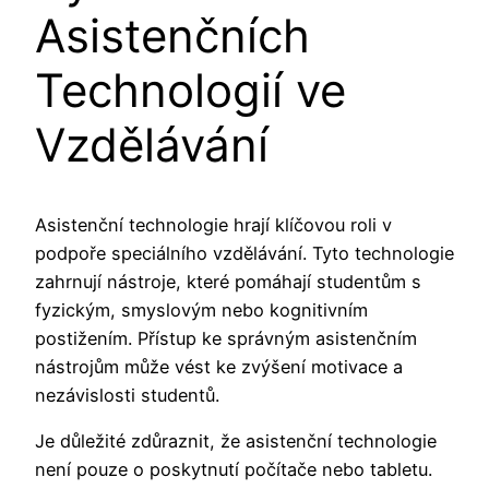
Asistenčních
Technologií ve
Vzdělávání
Asistenční technologie hrají klíčovou roli v
podpoře speciálního vzdělávání. Tyto technologie
zahrnují nástroje, které pomáhají studentům s
fyzickým, smyslovým nebo kognitivním
postižením. Přístup ke správným asistenčním
nástrojům může vést ke zvýšení motivace a
nezávislosti studentů.
Je důležité zdůraznit, že asistenční technologie
není pouze o poskytnutí počítače nebo tabletu.