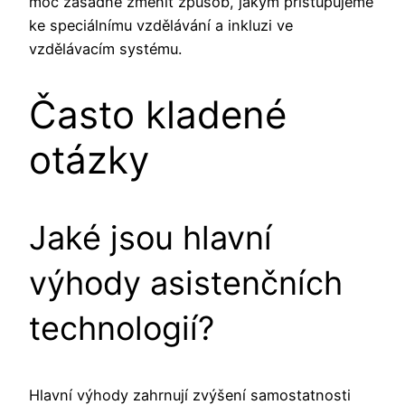
moc zásadně změnit způsob, jakým přistupujeme
ke speciálnímu vzdělávání a inkluzi ve
vzdělávacím systému.
Často kladené
otázky
Jaké jsou hlavní
výhody asistenčních
technologií?
Hlavní výhody zahrnují zvýšení samostatnosti