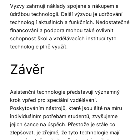
Výzvy zahrnují náklady spojené s nákupem a
údržbou technologií. Další výzvou je udržování
technologií aktuálních a funkčních. Nedostatečné
financování a podpora mohou také ovlivnit
schopnost škol a vzdělávacích institucí tyto
technologie plně využít.
Závěr
Asistenční technologie představují významný
krok vpřed pro speciální vzdělávání.
Poskytováním nástrojů, které jsou šité na míru
individuálním potřebám studentů, zvyšujeme
jejich šance na úspěch. Přestože je stále co
zlepšovat, je zřejmé, že tyto technologie mají