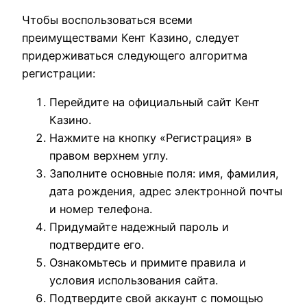
Чтобы воспользоваться всеми
преимуществами Кент Казино, следует
придерживаться следующего алгоритма
регистрации:
Перейдите на официальный сайт Кент
Казино.
Нажмите на кнопку «Регистрация» в
правом верхнем углу.
Заполните основные поля: имя, фамилия,
дата рождения, адрес электронной почты
и номер телефона.
Придумайте надежный пароль и
подтвердите его.
Ознакомьтесь и примите правила и
условия использования сайта.
Подтвердите свой аккаунт с помощью