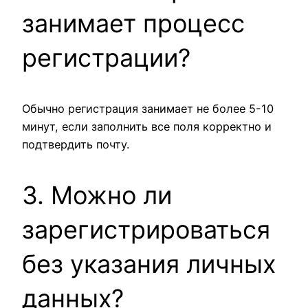
занимает процесс
регистрации?
Обычно регистрация занимает не более 5-10
минут, если заполнить все поля корректно и
подтвердить почту.
3. Можно ли
зарегистрироваться
без указания личных
данных?