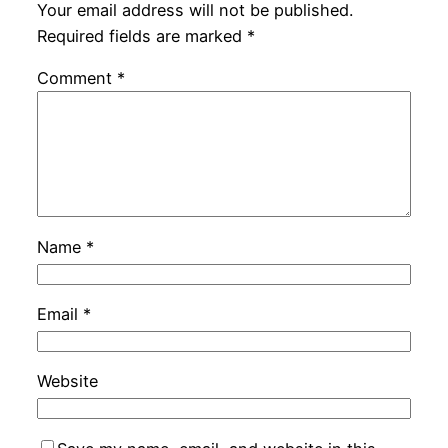
Your email address will not be published.
Required fields are marked
*
Comment
*
Name
*
Email
*
Website