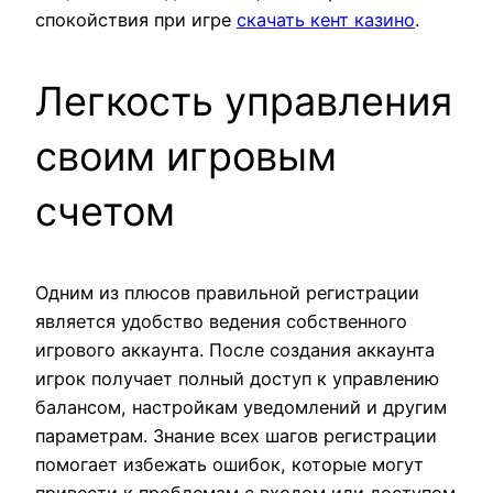
спокойствия при игре
скачать кент казино
.
Легкость управления
своим игровым
счетом
Одним из плюсов правильной регистрации
является удобство ведения собственного
игрового аккаунта. После создания аккаунта
игрок получает полный доступ к управлению
балансом, настройкам уведомлений и другим
параметрам. Знание всех шагов регистрации
помогает избежать ошибок, которые могут
привести к проблемам с входом или доступом