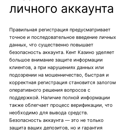
личного аккаунта
Правильная регистрация предусматривает
точное и последовательное введение личных
данных, что существенно повышает
безопасность аккаунта. Кент Казино уделяет
большое внимание защите информации
клиентов, а при нарушениях данных или
подозрении на мошенничество, быстрая и
корректная регистрация становится залогом
оперативного решения вопросов с
поддержкой. Наличие полной информации
также облегчает процесс верификации, что
необходимо для вывода средств.
Безопасность аккаунта — это не только
защита ваших депозитов, но и гарантия