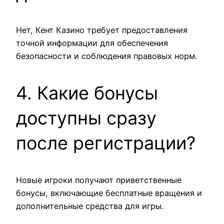
Нет, Кент Казино требует предоставления
точной информации для обеспечения
безопасности и соблюдения правовых норм.
4. Какие бонусы
доступны сразу
после регистрации?
Новые игроки получают приветственные
бонусы, включающие бесплатные вращения и
дополнительные средства для игры.