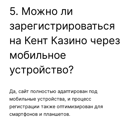
5. Можно ли
зарегистрироваться
на Кент Казино через
мобильное
устройство?
Да, сайт полностью адаптирован под
мобильные устройства, и процесс
регистрации также оптимизирован для
смартфонов и планшетов.