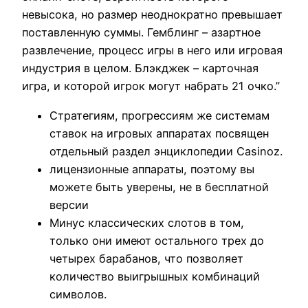
невысока, но размер неоднократно превышает
поставленную суммы. Гемблинг – азартное
развлечение, процесс игры в него или игровая
индустрия в целом. Блэкджек – карточная
игра, и которой игрок могут набрать 21 очко.”
Стратегиям, прогрессиям же системам
ставок на игровых аппаратах посвящен
отдельный раздел энциклопедии Casinoz.
лицензионные аппараты, поэтому вы
можете быть уверены, не в бесплатной
версии
Минус классических слотов в том,
только они имеют остального трех до
четырех барабанов, что позволяет
количество выигрышных комбинаций
символов.