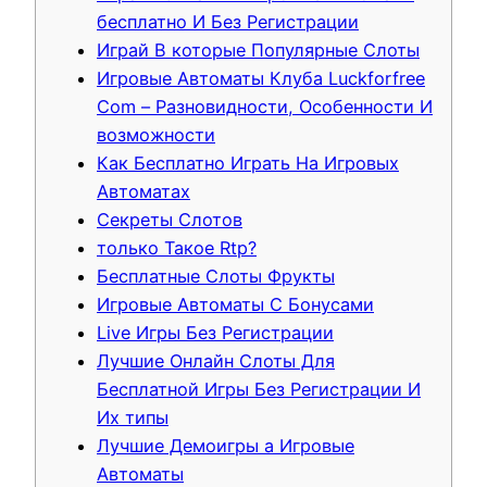
бесплатно И Без Регистрации
Играй В которые Популярные Слоты
Игровые Автоматы Клуба Luckforfree
Com – Разновидности, Особенности И
возможности
Как Бесплатно Играть На Игровых
Автоматах
Секреты Слотов
только Такое Rtp?
Бесплатные Слоты Фрукты
Игровые Автоматы С Бонусами
Live Игры Без Регистрации
Лучшие Онлайн Слоты Для
Бесплатной Игры Без Регистрации И
Их типы
Лучшие Демоигры а Игровые
Автоматы