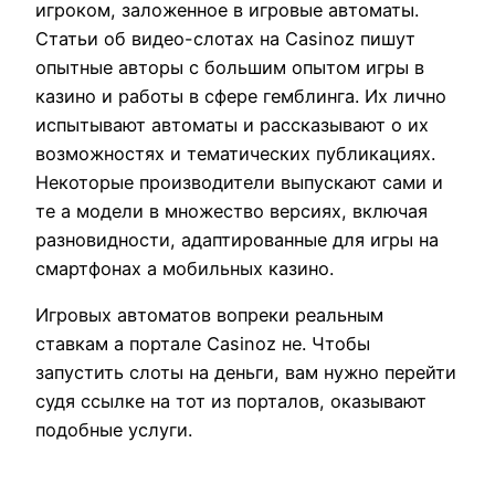
игроком, заложенное в игровые автоматы.
Статьи об видео-слотах на Casinoz пишут
опытные авторы с большим опытом игры в
казино и работы в сфере гемблинга. Их лично
испытывают автоматы и рассказывают о их
возможностях и тематических публикациях.
Некоторые производители выпускают сами и
те а модели в множество версиях, включая
разновидности, адаптированные для игры на
смартфонах а мобильных казино.
Игровых автоматов вопреки реальным
ставкам а портале Casinoz не. Чтобы
запустить слоты на деньги, вам нужно перейти
судя ссылке на тот из порталов, оказывают
подобные услуги.