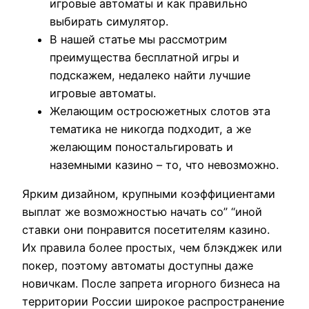
игровые автоматы и как правильно
выбирать симулятор.
В нашей статье мы рассмотрим
преимущества бесплатной игры и
подскажем, недалеко найти лучшие
игровые автоматы.
Желающим остросюжетных слотов эта
тематика не никогда подходит, а же
желающим поностальгировать и
наземными казино – то, что невозможно.
Ярким дизайном, крупными коэффициентами
выплат же возможностью начать со” “иной
ставки они понравится посетителям казино.
Их правила более простых, чем блэкджек или
покер, поэтому автоматы доступны даже
новичкам. После запрета игорного бизнеса на
территории России широкое распространение