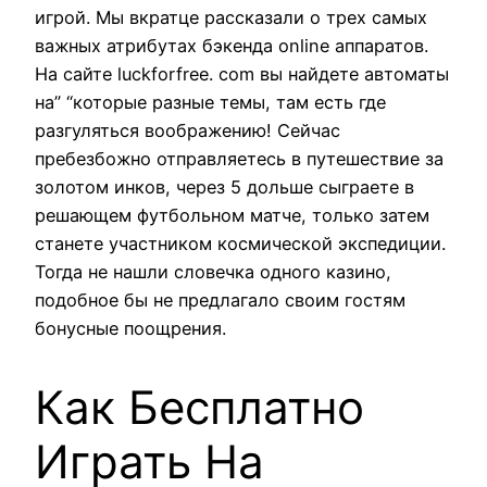
игрой. Мы вкратце рассказали о трех самых
важных атрибутах бэкенда online аппаратов.
На сайте luckforfree. com вы найдете автоматы
на” “которые разные темы, там есть где
разгуляться воображению! Сейчас
пребезбожно отправляетесь в путешествие за
золотом инков, через 5 дольше сыграете в
решающем футбольном матче, только затем
станете участником космической экспедиции.
Тогда не нашли словечка одного казино,
подобное бы не предлагало своим гостям
бонусные поощрения.
Как Бесплатно
Играть На