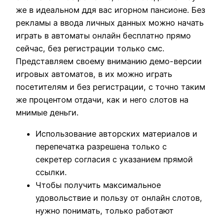
же в идеальном ддя вас игорном пансионе. Без
рекламы а ввода личных данных можно начать
играть в автоматы онлайн бесплатно прямо
сейчас, без регистрации только смс.
Представляем своему вниманию демо-версии
игровых автоматов, в их можно играть
посетителям и без регистрации, с точно таким
же процентом отдачи, как и него слотов на
мнимые деньги.
Использование авторских материалов и
перепечатка разрешена только с
секретер согласия с указанием прямой
ссылки.
Чтобы получить максимальное
удовольствие и пользу от онлайн слотов,
нужно понимать, только работают