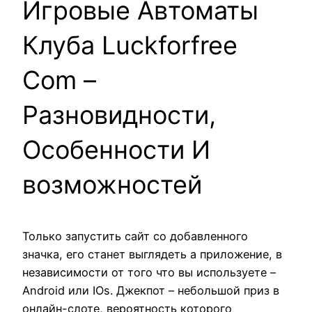
Игровые Автоматы
Клуба Luckforfree
Com –
Разновидности,
Особенности И
возможностей
Только запустить сайт со добавленного
значка, его станет выглядеть а приложение, в
независимости от того что вы используете –
Android или IOs. Джекпот – небольшой приз в
онлайн-слоте, вероятность которого