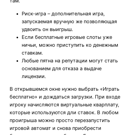
там.
Риск-игра – дополнительная игра,
запускаемая вручную же позволяющая
удвоить он выигрыш.
Если бесплатные игровые слоты уже
ничьи, можно приступить ко денежным
ставкам.
Любые пятна на репутации могут стать
основанием для отказа а выдаче
лицензии.
В открывшемся окне нужно выбрать «Играть
бесплатно» и дождаться загрузки. При входе
игроку начисляются виртуальные кварплату,
которые используются дли ставок. В любом
проигрыша можно просто перезапустить
игровой автомат и снова приобрести