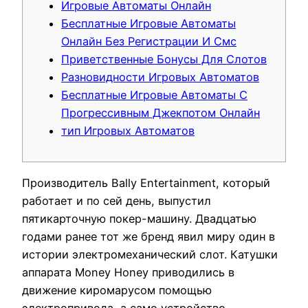
Игровые Автоматы Онлайн
Бесплатные Игровые Автоматы
Онлайн Без Регистрации И Смс
Приветственные Бонусы Для Слотов
Разновидности Игровых Автоматов
Бесплатные Игровые Автоматы С
Прогрессивным Джекпотом Онлайн
тип Игровых Автоматов
Производитель Bally Entertainment, который
работает и по сей день, выпустил
пятикарточную покер-машину. Двадцатью
годами ранее тот же бренд явил миру один в
истории электромеханический слот. Катушки
аппарата Money Honey приводились в
движение киромарусом помощью
электропривода, а само устройство