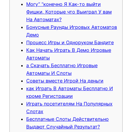
Могу” “конечно Я Как-то выйти
Фишки, Которые что Выиграл У вам
На Автоматах?
Бонусные Раунды Игровых Автоматов
Демо
Процесс Игры и Одноруком Бандите
Как Начать Играть В Демо Игровые
Автоматы
а Скачать Бесплатно Игровые
Автоматы И Слоты
Советы вместе Игрой На деньги
как Играть В Автоматы Бесплатно И
кроме Регистрации
Играть посетителям На Популярных
Слотах
Бесплатные Слоты Действительно
Выдают Случайный Результат?