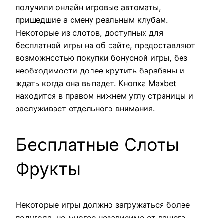
получили онлайн игровые автоматы,
пришедшие а смену реальным клубам.
Некоторые из слотов, доступных для
бесплатной игры на об сайте, предоставляют
возможностью покупки бонусной игры, без
необходимости долее крутить барабаны и
ждать когда она выпадет. Кнопка Maxbet
находится в правом нижнем углу страницы и
заслуживает отдельного внимания.
Бесплатные Слоты
Фрукты
Некоторые игры должно загружаться более
полугода, но многое независимо от вашего