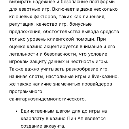
выбирать надежнее и безопасные платформы
для азартных игр. Включает в даже несколько
ключевых факторов, таких как лицензия,
репутация, качество игр, бонусные
предложения, обстоятельства вывода средств
только уровень клиентской помощи. При
оценке казино акцентируется внимание и его
легальности и безопасности, что условие
игрокам защиту данных и честность игры.
Также важно учитывать разнообразие игр,
начиная слоты, настольные игры и live-казино,
же также наличие знаменитых провайдеров
программного
санитарноэпидемиологического.
Единственным шагом для до игры на
кварплату в казино Пин Ап является
создание аккаунта.