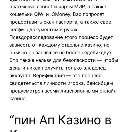
платежные способы карты МИР, а также
кошельки QIWI и ЮMoney. Вас попросят
предоставить скан паспорта, а также свое
селфи с документом в руках.
Псевдорасследование этого процесс будет
зависеть от каждому отдельно казино, не
обычно он занявшее не более недели-двух.
Это также нельзя для безопасности — чтобы
деньги никак получить только владелец
аккаунта. Верификация — это процесс
свидетельств личности игрока, бейсибцем
предусмотрен всеми лицензионными онлайн
казино.
“пин Ап Казино в