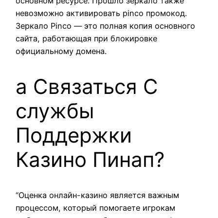
основном ресурсе. Прошло зеркало также
невозможно активировать pinco промокод.
Зеркало Pinco — это полная копия основного
сайта, работающая при блокировке
официальному домена.
а Связаться С
службы
Поддержки
Казино Пинап?
“Оценка онлайн-казино является важным
процессом, который помогаете игрокам