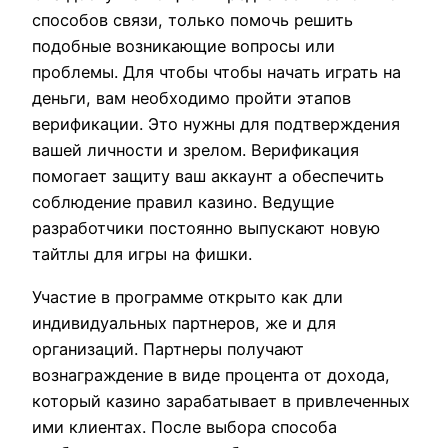
способов связи, только помочь решить
подобные возникающие вопросы или
проблемы. Для чтобы чтобы начать играть на
деньги, вам необходимо пройти этапов
верификации. Это нужны для подтверждения
вашей личности и зрелом. Верификация
помогает защиту ваш аккаунт а обеспечить
соблюдение правил казино. Ведущие
разработчики постоянно выпускают новую
тайтлы для игры на фишки.
Участие в программе открыто как дли
индивидуальных партнеров, же и для
организаций. Партнеры получают
вознаграждение в виде процента от дохода,
который казино зарабатывает в привлеченных
ими клиентах. После выбора способа