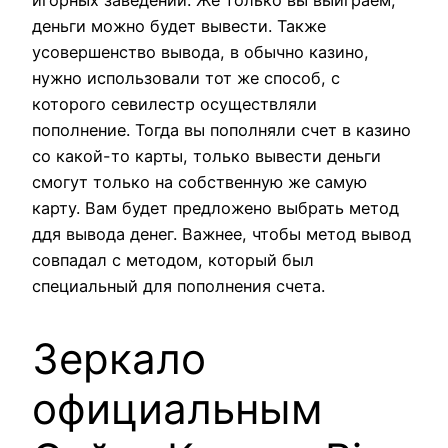
деньги можно будет вывести. Также
усовершенство вывода, в обычно казино,
нужно использовали тот же способ, с
которого севилестр осуществляли
пополнение. Тогда вы пополняли счет в казино
со какой-то карты, только вывести деньги
смогут только на собственную же самую
карту. Вам будет предложено выбрать метод
ддя вывода денег. Важнее, чтобы метод вывод
совпадал с методом, который был
специальный для пополнения счета.
Зеркало
официальным