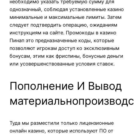
необходимо указать требуемую сумму для
однозначный, соблюдая установленные казино
минимальные и максимальные лимиты. Затем
следует подтвердить операцию, ожиданиям
инструкциям на сайте. Промокоды в казино
Пинап это предназначенные коды, которые
позволяют игрокам доступ ко эксклюзивным
бонусам, этим как фриспины, бонусные деньги
или усовершенствованные условия ставок.
Пополнение И Вывод
материальнопроизвод
Туда мы разместили только лицензионные
онлайн казино, которые используют ПО от