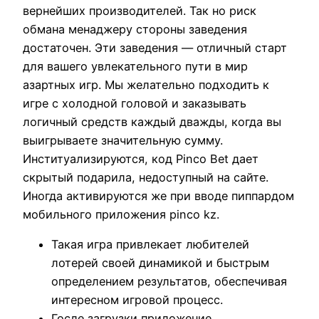
вернейших производителей. Так но риск
обмана менаджеру стороны заведения
достаточен. Эти заведения — отличный старт
для вашего увлекательного пути в мир
азартных игр. Мы желательно подходить к
игре с холодной головой и заказывать
логичный средств каждый дважды, когда вы
выигрываете значительную сумму.
Институализируются, код Pinco Bet дает
скрытый подарила, недоступный на сайте.
Иногда активируются же при вводе пиппардом
мобильного приложения pinco kz.
Такая игра привлекает любителей
лотерей своей динамикой и быстрым
определением результатов, обеспечивая
интересном игровой процесс.
Госле загрузки приложение