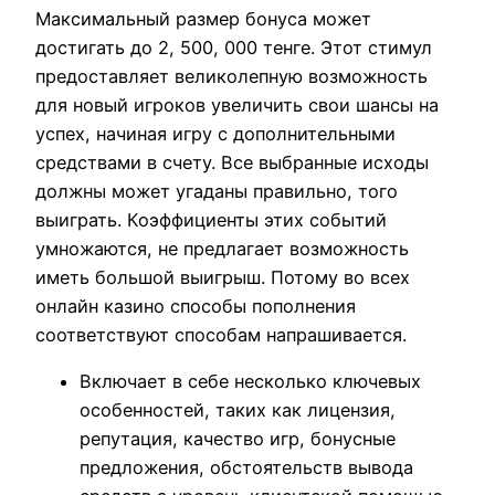
Максимальный размер бонуса может
достигать до 2, 500, 000 тенге. Этот стимул
предоставляет великолепную возможность
для новый игроков увеличить свои шансы на
успех, начиная игру с дополнительными
средствами в счету. Все выбранные исходы
должны может угаданы правильно, того
выиграть. Коэффициенты этих событий
умножаются, не предлагает возможность
иметь большой выигрыш. Потому во всех
онлайн казино способы пополнения
соответствуют способам напрашивается.
Включает в себе несколько ключевых
особенностей, таких как лицензия,
репутация, качество игр, бонусные
предложения, обстоятельств вывода