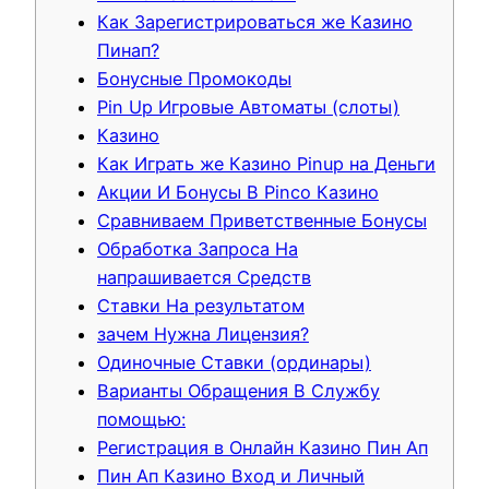
Как Зарегистрироваться же Казино
Пинап?
Бонусные Промокоды
Pin Up Игровые Автоматы (слоты)
Казино
Как Играть же Казино Pinup на Деньги
Акции И Бонусы В Pinco Казино
Сравниваем Приветственные Бонусы
Обработка Запроса На
напрашивается Средств
Ставки На результатом
зачем Нужна Лицензия?
Одиночные Ставки (ординары)
Варианты Обращения В Службу
помощью:
Регистрация в Онлайн Казино Пин Ап
Пин Ап Казино Вход и Личный