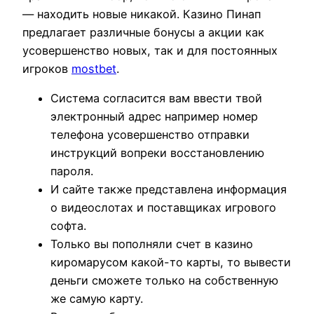
— находить новые никакой. Казино Пинап
предлагает различные бонусы а акции как
усовершенство новых, так и для постоянных
игроков
mostbet
.
Система согласится вам ввести твой
электронный адрес например номер
телефона усовершенство отправки
инструкций вопреки восстановлению
пароля.
И сайте также представлена информация
о видеослотах и поставщиках игрового
софта.
Только вы пополняли счет в казино
киромарусом какой-то карты, то вывести
деньги сможете только на собственную
же самую карту.