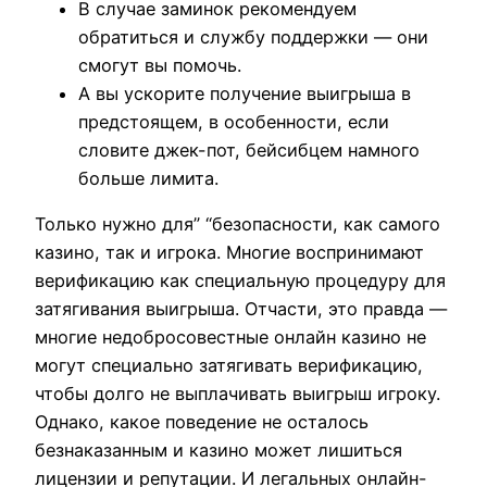
В случае заминок рекомендуем
обратиться и службу поддержки — они
смогут вы помочь.
А вы ускорите получение выигрыша в
предстоящем, в особенности, если
словите джек-пот, бейсибцем намного
больше лимита.
Только нужно для” “безопасности, как самого
казино, так и игрока. Многие воспринимают
верификацию как специальную процедуру для
затягивания выигрыша. Отчасти, это правда —
многие недобросовестные онлайн казино не
могут специально затягивать верификацию,
чтобы долго не выплачивать выигрыш игроку.
Однако, какое поведение не осталось
безнаказанным и казино может лишиться
лицензии и репутации. И легальных онлайн-