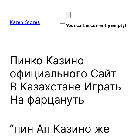
mostbet casino
mostbet
mosbet
мостбет казино
4rabet mirror
mosbet
Skip
to
content
Karen Stores
Your cart is currently empty!
Пинко Казино
официального Сайт
В Казахстане Играть
На фарцануть
“пин Ап Казино же