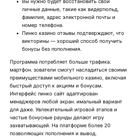
Вы нужно будет восстановить свои
личные данные, такие как видергюльд,
фамилия, адрес электронной почты и
номер телефона.
Пинко казино отзывы подтверждают, что
викторины — хороший способ получить
бонусы без пополнения.
Программа потребляет больше трафика.
мартфон. зователи смогут насладиться своими
преимуществами мобильного казино, включая
быстрый доступ к акциям и бонусам.
Интерфейс пинко сайт адаптирован
менаджеров любой экран. имальный вариант
для даже. Увлекательный игровой этапов и
частые бонусные раунды делают игру
захватывающей. На платформе более 20
позволяющих пополнения и вывод.