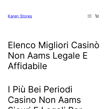
mostbet casino
mostbet
mosbet
мостбет казино
4rabet mirror
mosbet
Skip
to
Karen Stores
content
Elenco Migliori Casinò
Non Aams Legale E
Affidabile
I Più Bei Periodi
Casino Non Aams