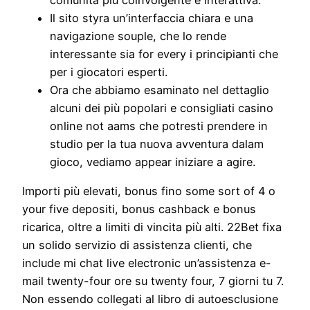
Il sito styra un’interfaccia chiara e una
navigazione souple, che lo rende
interessante sia for every i principianti che
per i giocatori esperti.
Ora che abbiamo esaminato nel dettaglio
alcuni dei più popolari e consigliati casino
online not aams che potresti prendere in
studio per la tua nuova avventura dalam
gioco, vediamo appear iniziare a agire.
Importi più elevati, bonus fino some sort of 4 o
your five depositi, bonus cashback e bonus
ricarica, oltre a limiti di vincita più alti. 22Bet fixa
un solido servizio di assistenza clienti, che
include mi chat live electronic un’assistenza e-
mail twenty-four ore su twenty four, 7 giorni tu 7.
Non essendo collegati al libro di autoesclusione