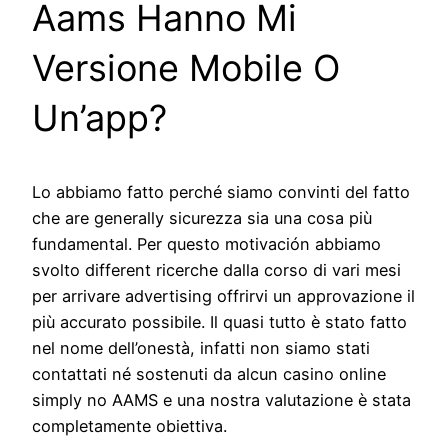
Aams Hanno Mi
Versione Mobile O
Un’app?
Lo abbiamo fatto perché siamo convinti del fatto
che are generally sicurezza sia una cosa più
fundamental. Per questo motivación abbiamo
svolto different ricerche dalla corso di vari mesi
per arrivare advertising offrirvi un approvazione il
più accurato possibile. Il quasi tutto è stato fatto
nel nome dell’onestà, infatti non siamo stati
contattati né sostenuti da alcun casino online
simply no AAMS e una nostra valutazione è stata
completamente obiettiva.