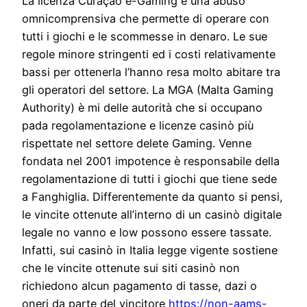
La licenza Curaçao e-Gaming è una abuso
omnicomprensiva che permette di operare con
tutti i giochi e le scommesse in denaro. Le sue
regole minore stringenti ed i costi relativamente
bassi per ottenerla l’hanno resa molto abitare tra
gli operatori del settore. La MGA (Malta Gaming
Authority) è mi delle autorità che si occupano
pada regolamentazione e licenze casinò più
rispettate nel settore delete Gaming. Venne
fondata nel 2001 impotence è responsabile della
regolamentazione di tutti i giochi que tiene sede
a Fanghiglia. Differentemente da quanto si pensi,
le vincite ottenute all’interno di un casinò digitale
legale no vanno e low possono essere tassate.
Infatti, sui casinò in Italia legge vigente sostiene
che le vincite ottenute sui siti casinò non
richiedono alcun pagamento di tasse, dazi o
oneri da parte del vincitore
https://non-aams-