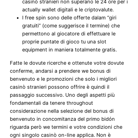
casinò stranieri non superano le 24 ore per i
actually wallet digitali e le criptovalute.
I free spin sono delle offerte dalam “giri
gratuiti” (come suggerisce il termine) che
permettono al giocatore di effettuare le
proprie puntate di gioco tu una slot
equipment in maniera totalmente gratis.
Fatte le dovute ricerche e ottenute votre dovute
conferme, andarsi a prendere we bonus di
benvenuto e le promozioni che solo i migliori
casinò stranieri possono offrire è quindi il
passaggio successivo. Uno degli aspetti più
fondamentali da tenere throughout
considerazione nella selezione del bonus di
benvenuto in concomitanza del primo bidón
riguarda però we termini e votre condizioni che
ogni singolo casinò on-line applica. Non è