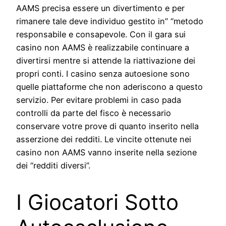
AAMS precisa essere un divertimento e per
rimanere tale deve individuo gestito in” “metodo
responsabile e consapevole. Con il gara sui
casino non AAMS è realizzabile continuare a
divertirsi mentre si attende la riattivazione dei
propri conti. I casino senza autoesione sono
quelle piattaforme che non aderiscono a questo
servizio. Per evitare problemi in caso pada
controlli da parte del fisco è necessario
conservare votre prove di quanto inserito nella
asserzione dei redditi. Le vincite ottenute nei
casino non AAMS vanno inserite nella sezione
dei “redditi diversi”.
I Giocatori Sotto