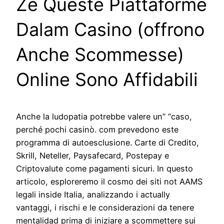
Ze Queste Piattaforme
Dalam Casino (offrono
Anche Scommesse)
Online Sono Affidabili
Anche la ludopatia potrebbe valere un” “caso,
perché pochi casinò. com prevedono este
programma di autoesclusione. Carte di Credito,
Skrill, Neteller, Paysafecard, Postepay e
Criptovalute come pagamenti sicuri. In questo
articolo, esploreremo il cosmo dei siti not AAMS
legali inside Italia, analizzando i actually
vantaggi, i rischi e le considerazioni da tenere
mentalidad prima di iniziare a scommettere sui