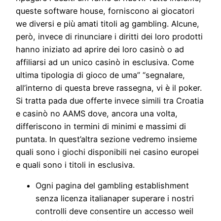
queste software house, forniscono ai giocatori
we diversi e più amati titoli ag gambling. Alcune,
però, invece di rinunciare i diritti dei loro prodotti
hanno iniziato ad aprire dei loro casinò o ad
affiliarsi ad un unico casinò in esclusiva. Come
ultima tipologia di gioco de uma” “segnalare,
all’interno di questa breve rassegna, vi è il poker.
Si tratta pada due offerte invece simili tra Croatia
e casinò no AAMS dove, ancora una volta,
differiscono in termini di minimi e massimi di
puntata. In quest’altra sezione vedremo insieme
quali sono i giochi disponibili nei casino europei
e quali sono i titoli in esclusiva.
Ogni pagina del gambling establishment
senza licenza italianaper superare i nostri
controlli deve consentire un accesso weil