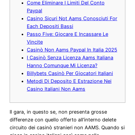
Come Eliminare I Limiti Del Conto
Paypal
Casino Sicuri Not Aams Conosciuti For
Each Depositi Bassi
Passo Five: Giocare E Incassare Le
Vincite
Casinò Non Aams Paypal In Italia 2025
I Casinò Senza Licenza Aams Italiana
Hanno Comunque Mi Licenza?
Billybets Casinò Per Giocatori Italiani
Metodi Di Deposito E Estrazione Nei
Casino Italiani Non Aams
Il gara, in questo se, non presenta grosse
differenze con quello offerto all’interno delete
circuito dei casinò stranieri non AAMS. Quando si