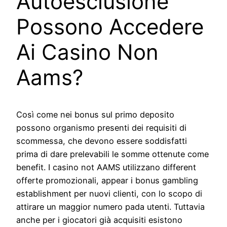
Autoesclusione
Possono Accedere
Ai Casino Non
Aams?
Così come nei bonus sul primo deposito
possono organismo presenti dei requisiti di
scommessa, che devono essere soddisfatti
prima di dare prelevabili le somme ottenute come
benefit. I casino not AAMS utilizzano different
offerte promozionali, appear i bonus gambling
establishment per nuovi clienti, con lo scopo di
attirare un maggior numero pada utenti. Tuttavia
anche per i giocatori già acquisiti esistono