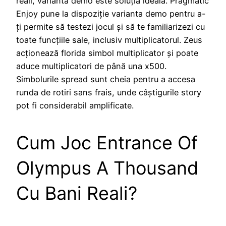
reali, varianta demo este soluția ideală. Pragmatic
Enjoy pune la dispoziție varianta demo pentru a-
ți permite să testezi jocul și să te familiarizezi cu
toate funcțiile sale, inclusiv multiplicatorul. Zeus
acționează florida simbol multiplicator și poate
aduce multiplicatori de până una x500.
Simbolurile spread sunt cheia pentru a accesa
runda de rotiri sans frais, unde câștigurile story
pot fi considerabil amplificate.
Cum Joc Entrance Of
Olympus A Thousand
Cu Bani Reali?