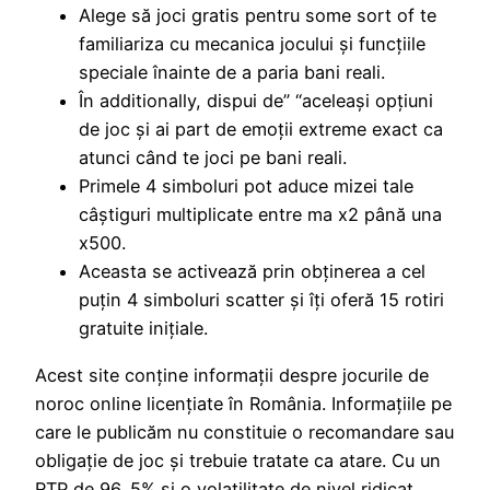
Alege să joci gratis pentru some sort of te
familiariza cu mecanica jocului și funcțiile
speciale înainte de a paria bani reali.
În additionally, dispui de” “aceleași opțiuni
de joc și ai part de emoții extreme exact ca
atunci când te joci pe bani reali.
Primele 4 simboluri pot aduce mizei tale
câștiguri multiplicate entre ma x2 până una
x500.
Aceasta se activează prin obținerea a cel
puțin 4 simboluri scatter și îți oferă 15 rotiri
gratuite inițiale.
Acest site conține informații despre jocurile de
noroc online licențiate în România. Informațiile pe
care le publicăm nu constituie o recomandare sau
obligație de joc și trebuie tratate ca atare. Cu un
RTP de 96. 5% și o volatilitate de nivel ridicat,