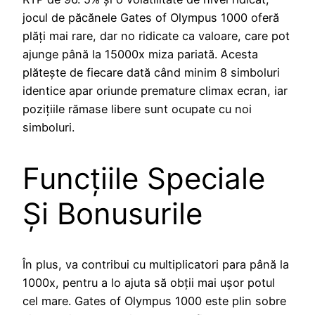
jocul de păcănele Gates of Olympus 1000 oferă
plăți mai rare, dar no ridicate ca valoare, care pot
ajunge până la 15000x miza pariată. Acesta
plătește de fiecare dată când minim 8 simboluri
identice apar oriunde premature climax ecran, iar
pozițiile rămase libere sunt ocupate cu noi
simboluri.
Funcțiile Speciale
Și Bonusurile
În plus, va contribui cu multiplicatori para până la
1000x, pentru a lo ajuta să obții mai ușor potul
cel mare. Gates of Olympus 1000 este plin sobre