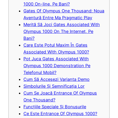
1000 On-line, Pe Bani?
Gates Of Olympus One Thousand: Noua
Aventură Entre Ma Pragmatic Play
Merită Să Joci Gates Associated With
Olympus 1000 On The Internet, Pe
Bani?
Care Este Potul Maxim În Gates
Associated With Olympus 1000?
Pot Juca Gates Associated With
Olympus 1000 Demonstration Pe
Telefonul Mobil?
Cum Să Accesezi Varianta Demo
Simbolurile Și Semnificația Lor
Cum Se Joacă Entrance Of Olympus
One Thousand?
Funcțiile Speciale Și Bonusurile
Ce Este Entrance Of Olympus 1000?