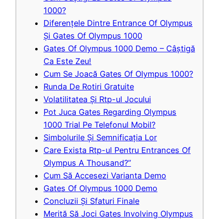
1000?
Diferențele Dintre Entrance Of Olympus
Și Gates Of Olympus 1000
Gates Of Olympus 1000 Demo – Câștigă
Ca Este Zeu!
Cum Se Joacă Gates Of Olympus 1000?
Runda De Rotiri Gratuite
Volatilitatea Și Rtp-ul Jocului
Pot Juca Gates Regarding Olympus
1000 Trial Pe Telefonul Mobil?
Simbolurile Și Semnificația Lor
Care Exista Rtp-ul Pentru Entrances Of
Olympus A Thousand?”
Cum Să Accesezi Varianta Demo
Gates Of Olympus 1000 Demo
Concluzii Și Sfaturi Finale
Merită Să Joci Gates Involving Olympus