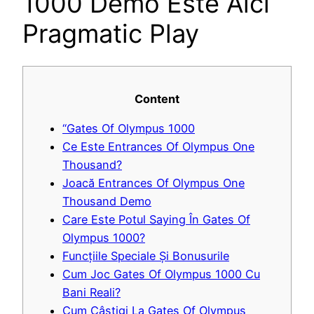
1000 Demo Este Aici
Pragmatic Play
Content
“Gates Of Olympus 1000
Ce Este Entrances Of Olympus One
Thousand?
Joacă Entrances Of Olympus One
Thousand Demo
Care Este Potul Saying În Gates Of
Olympus 1000?
Funcțiile Speciale Și Bonusurile
Cum Joc Gates Of Olympus 1000 Cu
Bani Reali?
Cum Câștigi La Gates Of Olympus