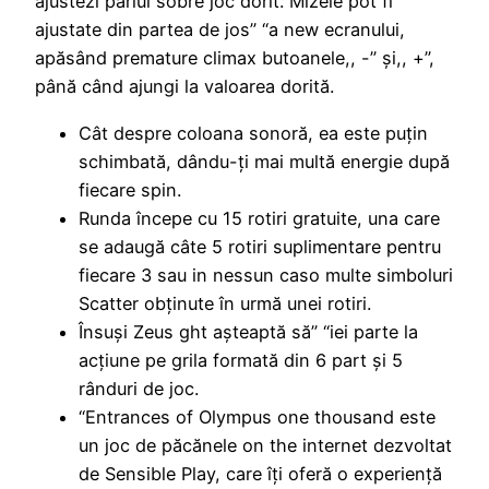
ajustezi pariul sobre joc dorit. Mizele pot fi
ajustate din partea de jos” “a new ecranului,
apăsând premature climax butoanele,, -” și,, +”,
până când ajungi la valoarea dorită.
Cât despre coloana sonoră, ea este puțin
schimbată, dându-ți mai multă energie după
fiecare spin.
Runda începe cu 15 rotiri gratuite, una care
se adaugă câte 5 rotiri suplimentare pentru
fiecare 3 sau in nessun caso multe simboluri
Scatter obținute în urmă unei rotiri.
Însuși Zeus ght așteaptă să” “iei parte la
acțiune pe grila formată din 6 part și 5
rânduri de joc.
“Entrances of Olympus one thousand este
un joc de păcănele on the internet dezvoltat
de Sensible Play, care îți oferă o experiență