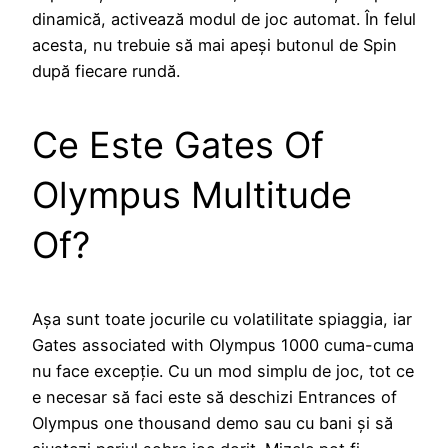
dinamică, activează modul de joc automat. În felul
acesta, nu trebuie să mai apeși butonul de Spin
după fiecare rundă.
Ce Este Gates Of
Olympus Multitude
Of?
Așa sunt toate jocurile cu volatilitate spiaggia, iar
Gates associated with Olympus 1000 cuma-cuma
nu face excepție. Cu un mod simplu de joc, tot ce
e necesar să faci este să deschizi Entrances of
Olympus one thousand demo sau cu bani și să