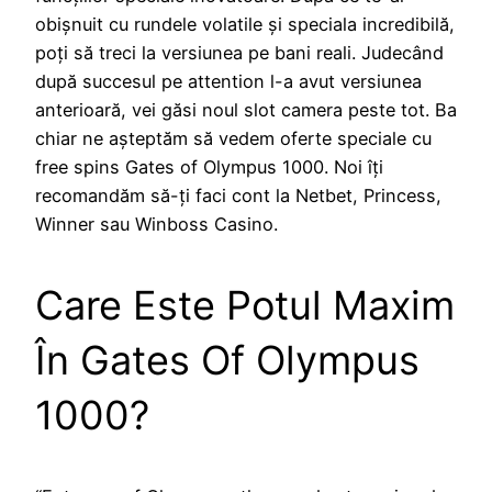
obișnuit cu rundele volatile și speciala incredibilă,
poți să treci la versiunea pe bani reali. Judecând
după succesul pe attention l-a avut versiunea
anterioară, vei găsi noul slot camera peste tot. Ba
chiar ne așteptăm să vedem oferte speciale cu
free spins Gates of Olympus 1000. Noi îți
recomandăm să-ți faci cont la Netbet, Princess,
Winner sau Winboss Casino.
Care Este Potul Maxim
În Gates Of Olympus
1000?