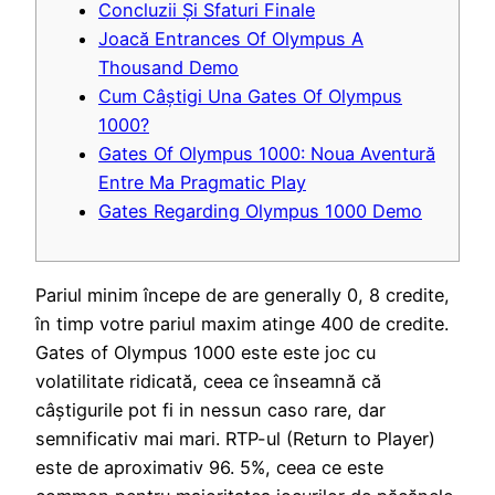
Concluzii Și Sfaturi Finale
Joacă Entrances Of Olympus A
Thousand Demo
Cum Câștigi Una Gates Of Olympus
1000?
Gates Of Olympus 1000: Noua Aventură
Entre Ma Pragmatic Play
Gates Regarding Olympus 1000 Demo
Pariul minim începe de are generally 0, 8 credite,
în timp votre pariul maxim atinge 400 de credite.
Gates of Olympus 1000 este este joc cu
volatilitate ridicată, ceea ce înseamnă că
câștigurile pot fi in nessun caso rare, dar
semnificativ mai mari. RTP-ul (Return to Player)
este de aproximativ 96. 5%, ceea ce este