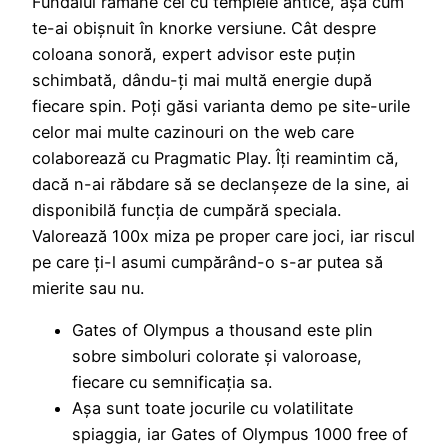
Fundalul rămâne cel cu templele antice, așa cum
te-ai obișnuit în knorke versiune. Cât despre
coloana sonoră, expert advisor este puțin
schimbată, dându-ți mai multă energie după
fiecare spin. Poți găsi varianta demo pe site-urile
celor mai multe cazinouri on the web care
colaborează cu Pragmatic Play. Îți reamintim că,
dacă n-ai răbdare să se declanșeze de la sine, ai
disponibilă funcția de cumpără speciala.
Valorează 100x miza pe proper care joci, iar riscul
pe care ți-l asumi cumpărând-o s-ar putea să
mierite sau nu.
Gates of Olympus a thousand este plin
sobre simboluri colorate și valoroase,
fiecare cu semnificația sa.
Așa sunt toate jocurile cu volatilitate
spiaggia, iar Gates of Olympus 1000 free of