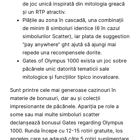
de joc unică inspirată din mitologia greacă
și un RTP atractiv.
Plățile au zona în cascadă, una combinații
de minim 8 simboluri identice (6 în cazul
simbolurilor Scatter), iar plata de suggestion
“pay anywhere” ght ajută să ajungi mai
repede una recompensele dorite.
Gates of Olympus 1000 exista un joc sobre
păcănele unic datorită tematicii sale
mitologice și funcțiilor tipico inovatoare.
Sunt printre cele mai generoase cazinouri în
materie de bonusuri, dar au și colecții
impresionante de păcănele. Apariția pe role a
some sau mai multe simboluri scatter
declanșează bonusul Gates regarding Olympus
1000. Runda începe cu 12-15 rotiri gratuite, los
angeles care se adaugă câte 5 rotiri suplimentare