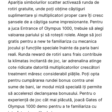
Apariția simbolurilor scatter activează runda de
rotiri gratuite, unde poți obține câștiguri
suplimentare și multiplicatori proper care îți cresc
șansele de a câștiga sume impresionante. Pentru
a juca Entrance of Olympus 1000, trebuie să alegi
valoarea pariului și să rotești rolele. Alege să joci
gratis pentru a new te familiariza cu mecanica
jocului și funcțiile speciale înainte da paria bani
reali. Runda reward de rotiri sans frais contribuie
la klimatas incitantă de joc, iar adrenalina atinge
cote ridicate datorită multiplicatorilor crescători
treatment măresc considerabil plățile. Poți opta
pentru cumpărarea rundei bonus contra unei
sume de bani, iar modul miză specială iți permite
să accelerezi declanșarea bonusului. Pentru o
experiență de joc cât mai plăcută, joacă Gates of
Olympus 1000 demo pentru a te familiariza cu