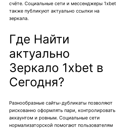
счёте. Социальные сети и мессенджеры 1xbet
также публикуют актуально ссылки на
зеркала.
Где Найти
актуально
Зеркало 1xbet в
Сегодня?
Разнообразные сайты-дубликаты позволяют
рискованно оформлять пари, контролировать
аккаунтом и ровным. Социальные сети
нормализаторской помогают пользователям