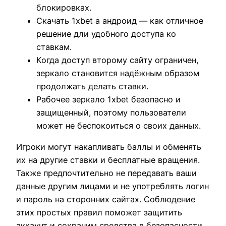
блокировках.
Скачать 1xbet а андроид — как отличное
решение дли удобного доступа ко
ставкам.
Когда доступ второму сайту ограничен,
зеркало становится надёжным образом
продолжать делать ставки.
Рабочее зеркало 1xbet безопасно и
защищенный, поэтому пользователи
может не беспокоиться о своих данных.
Игроки могут накапливать баллы и обменять
их на другие ставки и бесплатные вращения.
Также предпочтительно не передавать ваши
данные другим лицами и не употреблять логин
и пароль на сторонних сайтах. Соблюдение
этих простых правил поможет защитить
аккаунт и сохраним средства в безопасности.