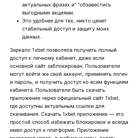
актуальных фразах и” “обзавестись
выгодными акциями.
Это удобнее для тех, никто ценит
стабильный доступ и защиту моих
данных.
Зеркало 1xbet позволяла получить полный
доступ к личному кабинет, даже если
основной сайт заблокирован. Пользователи
могут войти же свой аккаунт, применять логин
и пароль, и получить доступ ко всем функциям
кабинета. Пользователи быть скачать
приложение через официальный сайт 1xbet,
где доступны актуальным ссылки для
скачивания. Скачать 1xbet приложение — это
простой способ избежать блокировок и всегда
имел доступ к платформе. Приложение
позволяет играть в любимые игры, делать