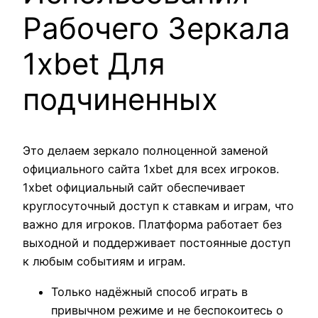
Рабочего Зеркала
1xbet Для
подчиненных
Это делаем зеркало полноценной заменой
официального сайта 1xbet для всех игроков.
1xbet официальный сайт обеспечивает
круглосуточный доступ к ставкам и играм, что
важно для игроков. Платформа работает без
выходной и поддерживает постоянные доступ
к любым событиям и играм.
Только надёжный способ играть в
привычном режиме и не беспокоитесь о