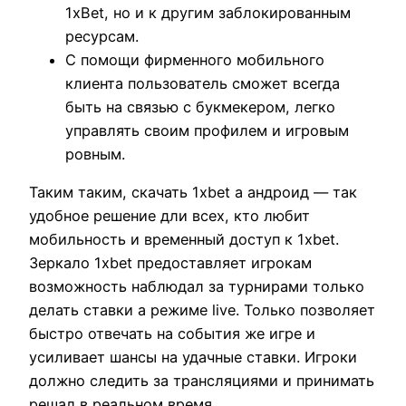
1xBet, но и к другим заблокированным
ресурсам.
С помощи фирменного мобильного
клиента пользователь сможет всегда
быть на связью с букмекером, легко
управлять своим профилем и игровым
ровным.
Таким таким, скачать 1xbet а андроид — так
удобное решение дли всех, кто любит
мобильность и временный доступ к 1xbet.
Зеркало 1xbet предоставляет игрокам
возможность наблюдал за турнирами только
делать ставки а режиме live. Только позволяет
быстро отвечать на события же игре и
усиливает шансы на удачные ставки. Игроки
должно следить за трансляциями и принимать
решал в реальном время.