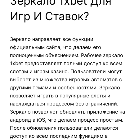
Зеркало 1xbet Для
Игр И Ставок?
Зеркало направляет все функции
официальным сайта, что делаем его
полноценным объяснением. Рабочее зеркало
1xbet предоставляет полный доступ ко всем
слотам и играм казино. Пользователи могут
выберет из множества игровых автоматов с
другими темами и особенностями. Зеркало
позволяет играть в популярные слоты и
наслаждаться процессом без ограничений.
Зеркало позволяет обновлять приложение на
андроид а iOS, что делаем процесс простым.
После обновления пользователи делаются
доступ ко всем последним функциям а