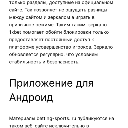
только разделы, доступные на официальном
сайте. Так позволяет не ощущать разницы
между сайтом и зеркалом а играть в
привычное режиме. Таким таким, зеркало
1xbet помогает обойти блокировки только
предоставляет постоянный доступ к
платформе усовершенство игроков. Зеркало
обновляется регулярно, что условием
стабильность и безопасность.
Приложение для
Андроид
Материалы betting-sports. ru публикуются на
таком веб-сайте исключительно в