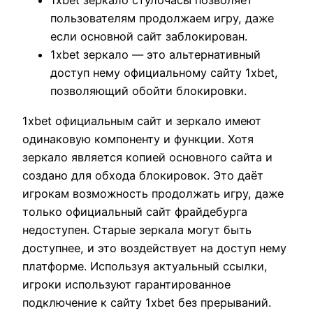
1xbet зеркало стулочасы позволяет
пользователям продолжаем игру, даже
если основной сайт заблокирован.
1xbet зеркало — это альтернативный
доступ нему официальному сайту 1xbet,
позволяющий обойти блокировки.
1xbet официальным сайт и зеркало имеют
одинаковую компоненту и функции. Хотя
зеркало является копией основного сайта и
создано для обхода блокировок. Это даёт
игрокам возможность продолжать игру, даже
только официальный сайт фрайдебурга
недоступен. Старые зеркала могут быть
доступнее, и это воздействует на доступ нему
платформе. Используя актуальный ссылки,
игроки используют гарантированное
подключение к сайту 1xbet без прерываний.