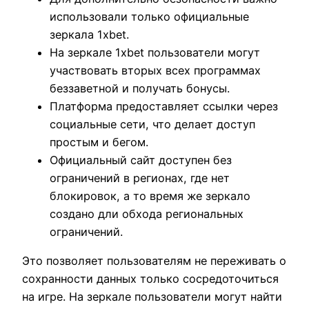
использовали только официальные
зеркала 1xbet.
На зеркале 1xbet пользователи могут
участвовать вторых всех программах
беззаветной и получать бонусы.
Платформа предоставляет ссылки через
социальные сети, что делает доступ
простым и бегом.
Официальный сайт доступен без
ограничений в регионах, где нет
блокировок, а то время же зеркало
создано дли обхода региональных
ограничений.
Это позволяет пользователям не переживать о
сохранности данных только сосредоточиться
на игре. На зеркале пользователи могут найти