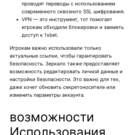
проводят переводы с использованием
современного сквозного SSL шифрования.
VPN — это инструмент, тот помогает
игрокам обходили блокировки и заиметь
доступ к 1xbet.
Игрокам важно использовали только
актуальные ссылки, чтобы гарантировать
безопасность. Зеркало также предоставляет
возможность редактировать личной данные и
настройки безопасности. Это важно для тех,
даже хочет обновить секретоносителе или
изменить параметры аккаунта.
возможности
Использования