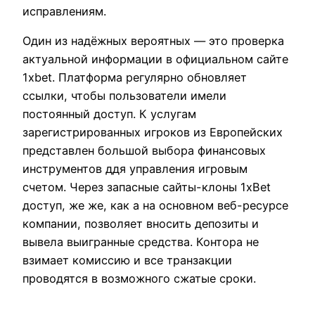
исправлениям.
Один из надёжных вероятных — это проверка
актуальной информации в официальном сайте
1xbet. Платформа регулярно обновляет
ссылки, чтобы пользователи имели
постоянный доступ. К услугам
зарегистрированных игроков из Европейских
представлен большой выбора финансовых
инструментов ддя управления игровым
счетом. Через запасные сайты-клоны 1xBet
доступ, же же, как а на основном веб-ресурсе
компании, позволяет вносить депозиты и
вывела выигранные средства. Контора не
взимает комиссию и все транзакции
проводятся в возможного сжатые сроки.