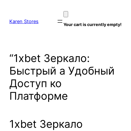
mostbet casino
mostbet
mosbet
мостбет казино
4rabet mirror
mosbet
Skip
to
content
Karen Stores
Your cart is currently empty!
“1xbet Зеркало:
Быстрый а Удобный
Доступ ко
Платформе
1xbet Зеркало