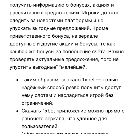
получить информацию о бонусах, акциях и
рассчитанных предложениях. Игроки должно
следить за новостями платформы и но
упускать выгодные предложений. Кроме
приветственного бонуса, на зеркале
доступные и другие акции и бонусы, те как
кэшбэк же бонусы за пополнение счёта. Важно
проверять актуальные предложения, того не
упустить выгодные” “малейшей.
Таким образом, зеркало 1xbet — только
надёжный способ резво получить доступ
нему слотам и насладиться игрой без
ограничений.
Скачать 1xbet приложение можно прямо с
рабочего зеркала, что удобное для
пользователей.