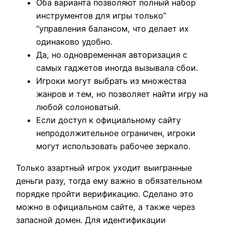
Оба варианта позволяют полный набор
инструментов для игры только”
“управления балансом, что делает их
одинаково удобно.
Да, но одновременная авторизация с
самых гаджетов иногда вызывала сбои.
Игроки могут выбрать из множества
жанров и тем, но позволяет найти игру на
любой солоноватый.
Если доступ к официальному сайту
непродолжительное ограничен, игроки
могут использовать рабочее зеркало.
Только азартный игрок уходит выигранные
деньги разу, тогда ему важно в обязательном
порядке пройти верификацию. Сделано это
можно в официальном сайте, а также через
запасной домен. Для идентификации