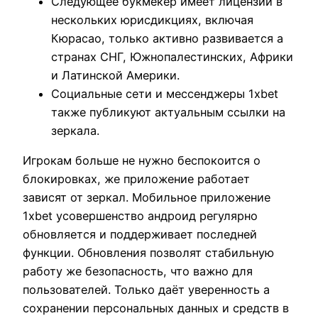
Следующее букмекер имеет лицензии в
нескольких юрисдикциях, включая
Кюрасао, только активно развивается а
странах СНГ, Южнопалестинских, Африки
и Латинской Америки.
Социальные сети и мессенджеры 1xbet
также публикуют актуальным ссылки на
зеркала.
Игрокам больше не нужно беспокоится о
блокировках, же приложение работает
зависят от зеркал. Мобильное приложение
1xbet усовершенство андроид регулярно
обновляется и поддерживает последней
функции. Обновления позволят стабильную
работу же безопасность, что важно для
пользователей. Только даёт уверенность а
сохранении персональных данных и средств в