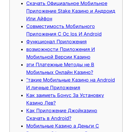
Скачать Официальное Мобильное
Приложение Stake Казино и Андроид
Или Айфон
Совместимость Мобильного
Приложения С Ос Ios И Android
Функционал Приложения
возможности Приложения И
Мобильной Версии Казино
эти Платежные Методы не В
Мобильных Онлайн Казино?
“такие Мобильные Казино на Android
И личные Приложения
Как заиметь Бонус За Установку
Казино Лев?
Как Приложение Джойказино
Скачать в Android?
Мобильные Казино а Деньги С