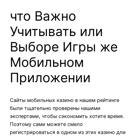
что Важно
Учитывать или
Выборе Игры же
Мобильном
Приложении
Сайты мобильных казино в нашем рейтинге
были тщательно проверены нашими
экспертами, чтобы сэкономить хотите время.
Поэтому сами можете смело
регистрироваться в одном из этих казино дли