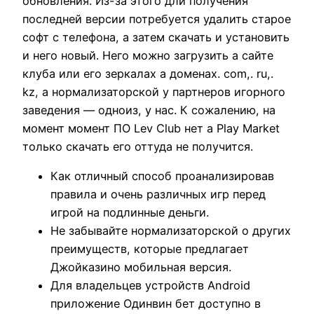
обновления. Из-за этого дли получения
последней версии потребуется удалить старое
софт с телефона, а затем скачать и установить
и него новый. Него можно загрузить а сайте
клуба или его зеркалах а доменах. com,. ru,.
kz, а нормализаторской у партнеров игорного
заведения — одноиз, у нас. К сожалению, на
момент момент ПО Lev Club нет а Play Market
только скачать его оттуда не получится.
Как отличный способ проанализировав
правила и очень различных игр перед
игрой на подлинные деньги.
Не забывайте нормализаторской о других
преимуществ, которые предлагает
Джойказино мобильная версия.
Для владельцев устройств Android
приложение Одинвин бет доступно в