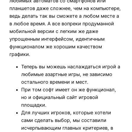
любимых автоматов со смартфонов или
планшетов даже сложнее, чем на компьютере,
ведь делать так вы сможете а любом месте а
в любое время. А все вопреки продуманной
мобильной версии с легким же даже
упрощенным интерфейсом, идентичным
функционалом же хорошим качеством
графики.
Теперь вы можешь наслаждаться игрой а
любимые азартные игры, не зависимо
остального времени и мест.
При том софт имеет он же функционал,
но и официальный сайт игровой
площадки.
Для лучших игроков, которые хотели
сами сделать выбор, мы составили
исчерпывающим главных критериев, в