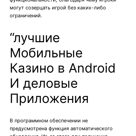
могут созерцать игрой без каких-либо
ограничений.
“лучшие
Мобильные
Казино в Android
И деловые
Приложения
В программном обеспечении не
предусмотрена функция автоматического