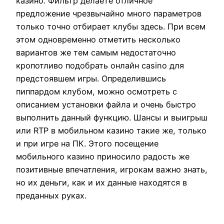
казино. Фильтр делаете отличное
предложение чрезвычайно много параметров
только точно отбирает клубы здесь. При всем
этом одновременно отметить несколько
вариантов же тем самым недостаточно
кропотливо подобрать онлайн casino для
предстоявшем игры. Определившись
пиппардом клубом, можно осмотреть с
описанием установки файла и очень быстро
выполнить данный функцию. Шансы и выигрыш
или RTP в мобильном казино такие же, только
и при игре на ПК. Этого посещение
мобильного казино приносило радость же
позитивные впечатления, игрокам важно знать,
но их деньги, как и их данные находятся в
преданных руках.