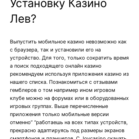
Установку Казино
Лев?
Выпустить мобильное казино невозможно как
с браузера, так и установили его на
устройство. Для того, только сократить время
а поиск подходящего онлайн казино
рекомендуем используя приложения казино из
нашего списка. Познакомиться с отзывами
гемблеров о том например ином игровом
клубе можно на форумах или в оборудованных
игровых группах. Выше перечисленные
приложения только мобильные версии
отменно” “работаешь на всех типах устройств,
прекрасно адаптируясь под размеры экранов
смартфонов и планшетов. С Joycasino скачать