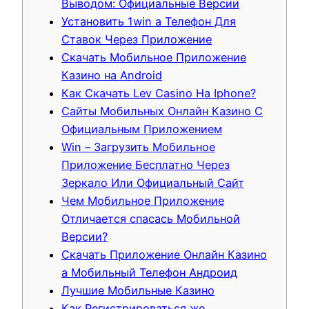
Выводом: Официальные Версии
Установить 1win а Телефон Для
Ставок Через Приложение
Скачать Мобильное Приложение
Казино на Android
Как Скачать Lev Casino На Iphone?
Сайты Мобильных Онлайн Казино С
Официальным Приложением
Win – Загрузить Мобильное
Приложение Бесплатно Через
Зеркало Или Официальный Сайт
Чем Мобильное Приложение
Отличается спасась Мобильной
Версии?
Скачать Приложение Онлайн Казино
а Мобильный Телефон Андроид
Лучшие Мобильные Казино
Как Регистрироваться же