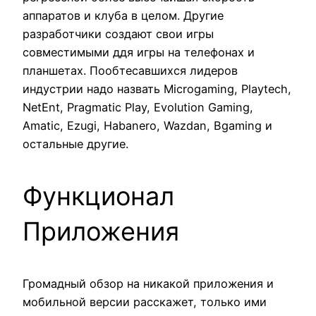
аппаратов и клуба в целом. Другие
разработчики создают свои игры
совместимыми ддя игры на телефонах и
планшетах. Пообтесавшихся лидеров
индустрии надо назвать Microgaming, Playtech,
NetEnt, Pragmatic Play, Evolution Gaming,
Amatic, Ezugi, Habanero, Wazdan, Bgaming и
остальные другие.
Функционал
Приложения
Громадный обзор на никакой приложения и
мобильной версии расскажет, только ими