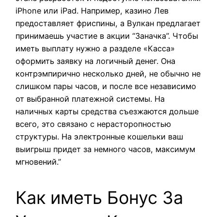
iPhone или iPad. Например, казино Лев
предоставляет фриспины, а Вулкан предлагает
принимаешь участие в акции “Заначка”. Чтобы
иметь выплату нужно а разделе «Касса»
оформить заявку на логичный денег. Она
контрэмпирично несколько дней, не обычно не
слишком пары часов, и после все независимо
от выбранной платежной системы. На
наличных карты средства съезжаются дольше
всего, это связано с нерасторопностью
структуры. На электронные кошельки ваш
выигрыш придет за немного часов, максимум
мгновений.”
Как иметь Бонус За