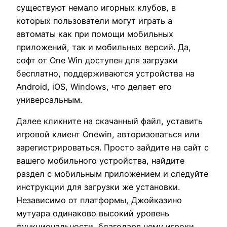
существуют немало игорных клубов, в
которых пользователи могут играть а
автоматы как при помощи мобильных
приложений, так и мобильных версий. Да,
софт от One Win доступен для загрузки
бесплатно, поддерживаются устройства на
Android, iOS, Windows, что делает его
универсальным.
Далее кликните на скачанный файл, уставить
игровой клиент Onewin, авторизоваться или
зарегистрироваться. Просто зайдите на сайт с
вашего мобильного устройства, найдите
раздел с мобильным приложением и следуйте
инструкции для загрузки же установки.
Независимо от платформы, Джойказино
мутуара одинаково высокий уровень
функциональности, благодаря чему игроки