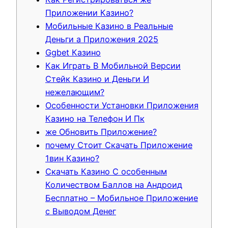
Приложении Казино?
Мобильные Казино в Реальные
Деньги а Приложения 2025
Ggbet Казино
Как Играть В Мобильной Версии
Стейк Казино и Деньги И
нежелающим?
Особенности Установки Приложения
Казино на Телефон И Пк
же Обновить Приложение?
почему Стоит Скачать Приложение
1вин Казино?
Скачать Казино С особенным
Количеством Баллов на Андроид
Бесплатно – Мобильное Приложение
с Выводом Денег