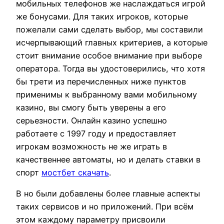
мобильных телефонов же наслаждаться игрой
же бонусами. Для таких игроков, которые
пожелали сами сделать выбор, мы составили
исчерпывающий главных критериев, а которые
стоит внимание особое внимание при выборе
оператора. Тогда вы удостоверились, что хотя
бы трети из перечисленных ниже пунктов
применимы к выбранному вами мобильному
казино, вы смогу быть уверены а его
серьезности. Онлайн казино успешно
работаете с 1997 году и предоставляет
игрокам возможность не же играть в
качественнее автоматы, но и делать ставки в
спорт
мостбет скачать
.
В но были добавлены более главные аспекты
таких сервисов и но приложений. При всём
этом каждому параметру присвоили