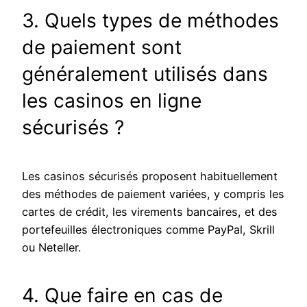
3. Quels types de méthodes
de paiement sont
généralement utilisés dans
les casinos en ligne
sécurisés ?
Les casinos sécurisés proposent habituellement
des méthodes de paiement variées, y compris les
cartes de crédit, les virements bancaires, et des
portefeuilles électroniques comme PayPal, Skrill
ou Neteller.
4. Que faire en cas de