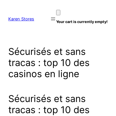
mostbet casino
mostbet
mosbet
мостбет казино
4rabet mirror
mosbet
Skip
to
content
Karen Stores
Your cart is currently empty!
Sécurisés et sans
tracas : top 10 des
casinos en ligne
Sécurisés et sans
tracas : top 10 des