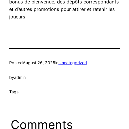
bonus de bienvenue, des dépôts correspondants
et d’autres promotions pour attirer et retenir les
joueurs.
Posted
August 26, 2025
in
Uncategorized
by
admin
Tags:
Comments