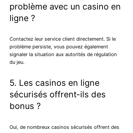
problème avec un casino en
ligne ?
Contactez leur service client directement. Si le
problème persiste, vous pouvez également
signaler la situation aux autorités de régulation
du jeu.
5. Les casinos en ligne
sécurisés offrent-ils des
bonus ?
Oui, de nombreux casinos sécurisés offrent des