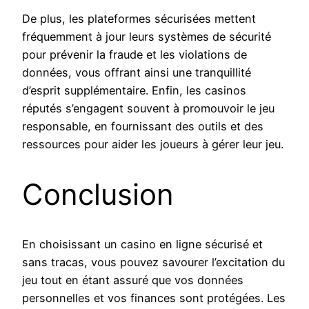
De plus, les plateformes sécurisées mettent
fréquemment à jour leurs systèmes de sécurité
pour prévenir la fraude et les violations de
données, vous offrant ainsi une tranquillité
d’esprit supplémentaire. Enfin, les casinos
réputés s’engagent souvent à promouvoir le jeu
responsable, en fournissant des outils et des
ressources pour aider les joueurs à gérer leur jeu.
Conclusion
En choisissant un casino en ligne sécurisé et
sans tracas, vous pouvez savourer l’excitation du
jeu tout en étant assuré que vos données
personnelles et vos finances sont protégées. Les