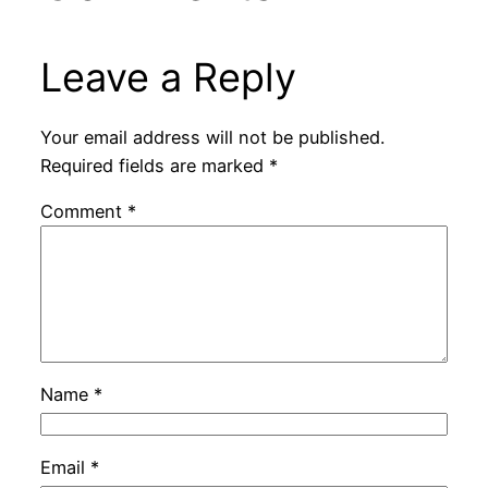
Leave a Reply
Your email address will not be published.
Required fields are marked
*
Comment
*
Name
*
Email
*