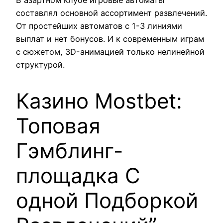
В азартном клубе игровые автоматы
составлял основной ассортимент развлечений.
От простейших автоматов с 1-3 линиями
выплат и нет бонусов. И к современным играм
с сюжетом, 3D-анимацией только нелинейной
структурой.
Казино Mostbet:
Топовая
Гэмблинг-
площадка С
одной Подборкой