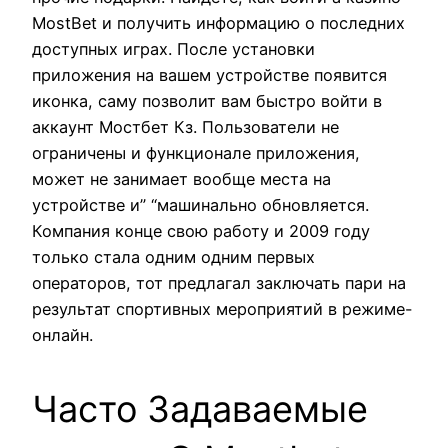
MostBet и получить информацию о последних
доступных играх. После установки
приложения на вашем устройстве появится
иконка, саму позволит вам быстро войти в
аккаунт Мостбет Кз. Пользователи не
ограничены и функционале приложения,
может не занимает вообще места на
устройстве и” “машинально обновляется.
Компания конце свою работу и 2009 году
только стала одним одним первых
операторов, тот предлагал заключать пари на
результат спортивных мероприятий в режиме-
онлайн.
Часто Задаваемые