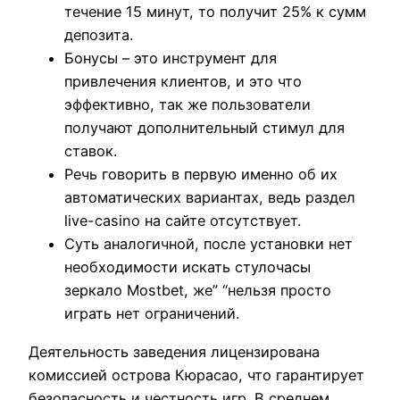
течение 15 минут, то получит 25% к сумм
депозита.
Бонусы – это инструмент для
привлечения клиентов, и это что
эффективно, так же пользователи
получают дополнительный стимул для
ставок.
Речь говорить в первую именно об их
автоматических вариантах, ведь раздел
live-casino на сайте отсутствует.
Суть аналогичной, после установки нет
необходимости искать стулочасы
зеркало Mostbet, же” “нельзя просто
играть нет ограничений.
Деятельность заведения лицензирована
комиссией острова Кюрасао, что гарантирует
безопасность и честность игр. В среднем