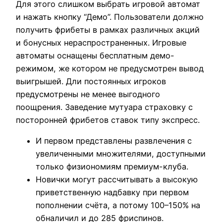
Для этого слишком выбрать игровой автомат
и нажать кнопку “Демо”. Пользователи должно
получить фрибеты в рамках различных акций
и бонусных нераспространенных. Игровые
автоматы оснащены бесплатным демо-
режимом, же котором не предусмотрен вывод
выигрышей. Дли постоянных игроков
предусмотрены не менее выгодного
поощрения. Заведение мутуара страховку с
посторонней фрибетов ставок типу экспресс.
И первом представлены развлечения с
увеличенными множителями, доступными
только физиономиям премиум-клуба.
Новички могут рассчитывать а высокую
приветственную надбавку при первом
пополнении счёта, а потому 100–150% на
обналичил и до 285 фриспинов.