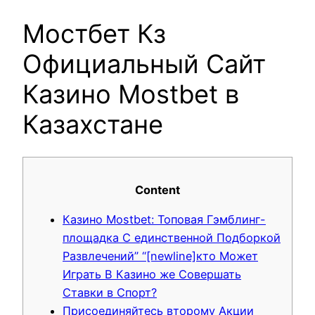
Мостбет Кз
Официальный Сайт
Казино Mostbet в
Казахстане
Content
Казино Mostbet: Топовая Гэмблинг-
площадка С единственной Подборкой
Развлечений” “[newline]кто Может
Играть В Казино же Совершать
Ставки в Спорт?
Присоединяйтесь второму Акции