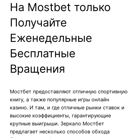
На Mostbet только
Получайте
Еженедельные
Бесплатные
Вращения
Мостбет предоставляют отличную спортивную
книгу, а также популярные игры онлайн
казино. И там, и где отличные рынки ставок и
высокие коэффициенты, гарантирующие
крупные выигрыши. Зеркало Мостбет
предлагает несколько способов обхода