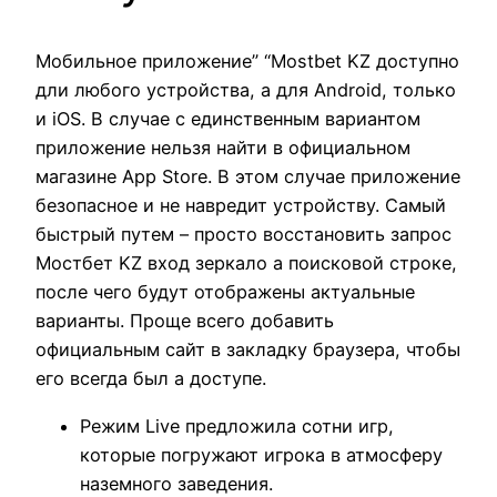
Мобильное приложение” “Mostbet KZ доступно
дли любого устройства, а для Android, только
и iOS. В случае с единственным вариантом
приложение нельзя найти в официальном
магазине App Store. В этом случае приложение
безопасное и не навредит устройству. Самый
быстрый путем – просто восстановить запрос
Мостбет KZ вход зеркало а поисковой строке,
после чего будут отображены актуальные
варианты. Проще всего добавить
официальным сайт в закладку браузера, чтобы
его всегда был а доступе.
Режим Live предложила сотни игр,
которые погружают игрока в атмосферу
наземного заведения.