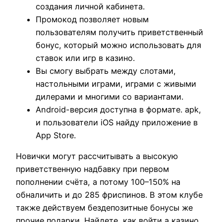
создания личной кабинета.
Промокод позволяет новым
пользователям получить приветственный
бонус, который можно использовать для
ставок или игр в казино.
Вы смогу выбрать между слотами,
настольными играми, играми с живыми
дилерами и многими со вариантами.
Android-версия доступна в формате. apk,
и пользователи iOS найду приложение в
App Store.
Новички могут рассчитывать а высокую
приветственную надбавку при первом
пополнении счёта, а потому 100–150% на
обналичить и до 285 фриспинов. В этом клубе
также действуем бездепозитные бонусы же
прочие подарки. Найдете, как войти а казино