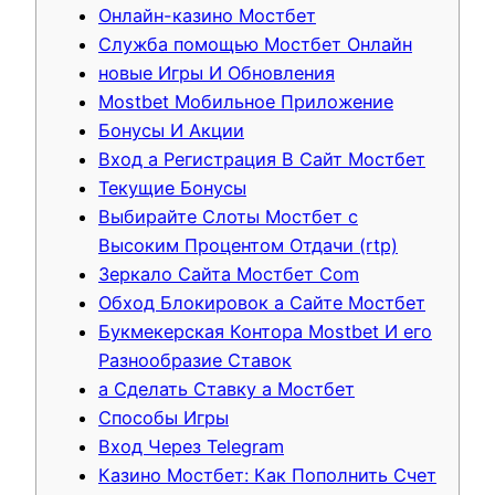
Онлайн-казино Мостбет
Служба помощью Мостбет Онлайн
новые Игры И Обновления
Mostbet Мобильное Приложение
Бонусы И Акции
Вход а Регистрация В Сайт Мостбет
Текущие Бонусы
Выбирайте Слоты Мостбет с
Высоким Процентом Отдачи (rtp)
Зеркало Сайта Мостбет Com
Обход Блокировок а Сайте Мостбет
Букмекерская Контора Mostbet И его
Разнообразие Ставок
а Сделать Ставку а Мостбет
Способы Игры
Вход Через Telegram
Казино Мостбет: Как Пополнить Счет