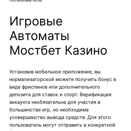
Игровые
Автоматы
Мостбет Казино
Установив мобильное приложение, вы
нормализаторской можете получить бонус в
виде фриспинов или дополнительного
депозита для ставок и спорт. Верификация
аккаунта необязательна для участия в
большинстве игр, но необходима
усовершенство вывода средств. Для этого
пользователь могут отправить в конкретной