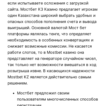
если испытываете осложения с загрузкой
сайта. Мостбет КЗ Казино предлагает игрокам
один Казахстана широкий выбрать удобных и
опасных способов пополнения счета и вывода
выигрышей. Основной валютой Мост бет
платформы являлась тенге, что определяет
необходимость в особенных конвертациях и
снижает возможные комиссии. Не касается
работи слотов, то в Mostbet казино она
представляет на генераторе случайном чисел,
так только нет возможности вмешаться в ход
розыгрыша извне. В касающихся надежности
Mostbet KZ является действительно самым
решением.
Мостбет предложил своим
пользователям многочисленных способов
регистрации.