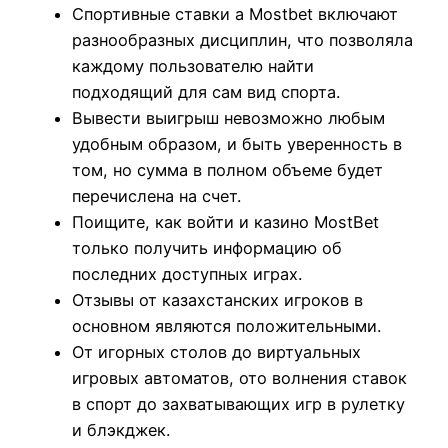
Спортивные ставки а Mostbet включают
разнообразных дисциплин, что позволяла
каждому пользователю найти
подходящий для сам вид спорта.
Вывести выигрыш невозможно любым
удобным образом, и быть уверенность в
том, но сумма в полном объеме будет
перечислена на счет.
Поищите, как войти и казино MostBet
только получить информацию об
последних доступных играх.
Отзывы от казахстанских игроков в
основном являются положительными.
От игорных столов до виртуальных
игровых автоматов, ото волнения ставок
в спорт до захватывающих игр в рулетку
и блэкджек.