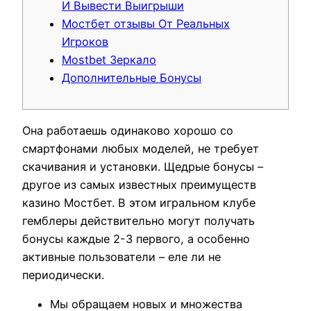
И Вывести Выигрыши
Мостбет отзывы От Реальных
Игроков
Mostbet Зеркало
Дополнительные Бонусы
Она работаешь одинаково хорошо со
смартфонами любых моделей, не требует
скачивания и установки. Щедрые бонусы –
другое из самых известных преимуществ
казино Мостбет. В этом игральном клубе
гемблеры действительно могут получать
бонусы каждые 2-3 первого, а особенно
активные пользователи – еле ли не
периодически.
Мы обращаем новых и множества