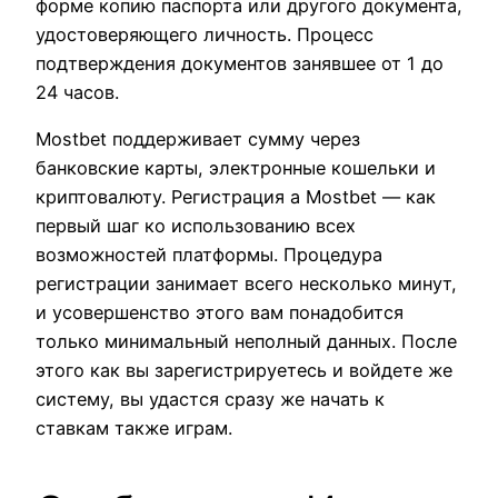
форме копию паспорта или другого документа,
удостоверяющего личность. Процесс
подтверждения документов занявшее от 1 до
24 часов.
Mostbet поддерживает сумму через
банковские карты, электронные кошельки и
криптовалюту. Регистрация а Mostbet — как
первый шаг ко использованию всех
возможностей платформы. Процедура
регистрации занимает всего несколько минут,
и усовершенство этого вам понадобится
только минимальный неполный данных. После
этого как вы зарегистрируетесь и войдете же
систему, вы удастся сразу же начать к
ставкам также играм.