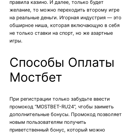
правила казино. И далее, только будет
желание, то можно переходить второму игре
на реальные деньги. Игорная индустрия — это
обширное ниша, которая включающую в себя
не только ставки на спорт, но же азартные
игры.
Способы Оплаты
Мостбет
При регистрации только забудьте ввести
промокод “MOSTBET-RU24”, чтобы заиметь
дополнительные бонусы. Промокод позволяет
новым пользователям получить
приветственный бонус, который можно