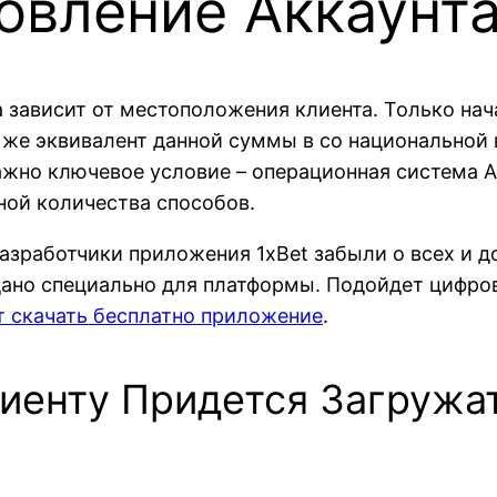
овление Аккаунт
зависит от местоположения клиента. Только нача
р же эквивалент данной суммы в со национальной
Важно ключевое условие – операционная система 
ной количества способов.
 разработчики приложения 1xBet забыли о всех и
ано специально для платформы. Подойдет цифров
т скачать бесплатно приложение
.
лиенту Придется Загружа