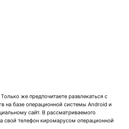
 Только же предпочитаете развлекаться с
в на базе операционной системы Android и
циальному сайт. В рассматриваемого
 на свой телефон киромарусом операционной