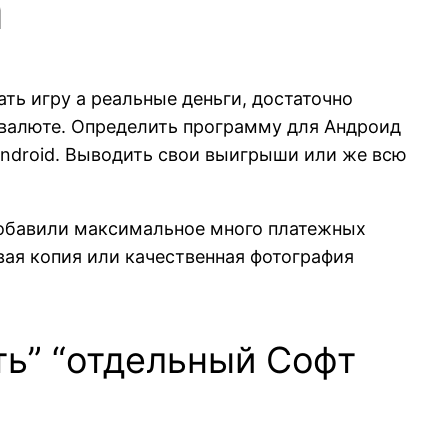
а
ть игру а реальные деньги, достаточно
 валюте. Определить программу для Андроид
Android. Выводить свои выигрыши или же всю
 добавили максимальное много платежных
ая копия или качественная фотография
ть” “отдельный Софт