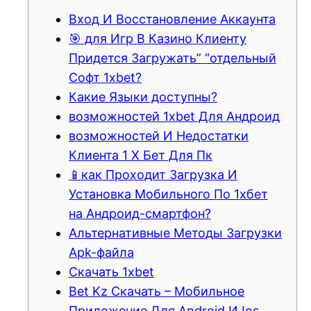
Вход И Восстановление Аккаунта
🎯 для Игр В Казино Клиенту
Придется Загружать” “отдельный
Софт 1xbet?
Какие Языки доступны?
возможностей 1xbet Для Андроид
возможностей И Недостатки
Клиента 1 Х Бет Для Пк
📱как Проходит Загрузка И
Установка Мобильного По 1хбет
на Андроид-смартфон?
Альтернативные Методы Загрузки
Apk-файла
Скачать 1xbet
Bet Kz Скачать – Мобильное
Приложение Для Android И Ios