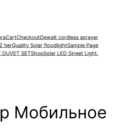
era
Cart
Checkout
Dewalt cordless sprayer
2 tier
Quality Solar floodlight
Sample Page
E DUVET SET
Shop
Solar LED Street Light.
App Мобильное