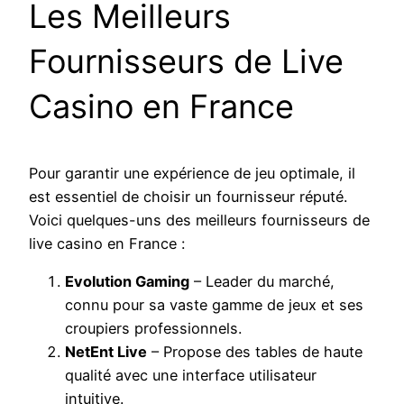
Les Meilleurs
Fournisseurs de Live
Casino en France
Pour garantir une expérience de jeu optimale, il
est essentiel de choisir un fournisseur réputé.
Voici quelques-uns des meilleurs fournisseurs de
live casino en France :
Evolution Gaming
– Leader du marché,
connu pour sa vaste gamme de jeux et ses
croupiers professionnels.
NetEnt Live
– Propose des tables de haute
qualité avec une interface utilisateur
intuitive.