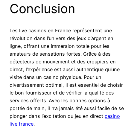
Conclusion
Les live casinos en France représentent une
révolution dans l’univers des jeux d’argent en
ligne, offrant une immersion totale pour les
amateurs de sensations fortes. Grâce à des
détecteurs de mouvement et des croupiers en
direct, l’expérience est aussi authentique qu’une
visite dans un casino physique. Pour un
divertissement optimal, il est essentiel de choisir
le bon fournisseur et de vérifier la qualité des
services offerts. Avec les bonnes options à
portée de main, il n’a jamais été aussi facile de se
plonger dans l’excitation du jeu en direct
casino
live france
.