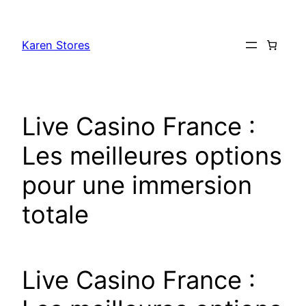
mostbet casino
mostbet
mosbet
мостбет казино
4rabet mirror
mosbet
Skip
to
Karen Stores
content
Live Casino France :
Les meilleures options
pour une immersion
totale
Live Casino France :