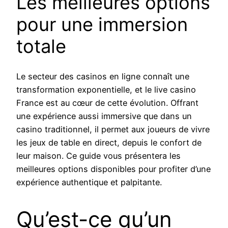
Les meilleures options
pour une immersion
totale
Le secteur des casinos en ligne connaît une
transformation exponentielle, et le live casino
France est au cœur de cette évolution. Offrant
une expérience aussi immersive que dans un
casino traditionnel, il permet aux joueurs de vivre
les jeux de table en direct, depuis le confort de
leur maison. Ce guide vous présentera les
meilleures options disponibles pour profiter d’une
expérience authentique et palpitante.
Qu’est-ce qu’un