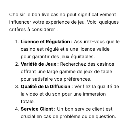
Choisir le bon live casino peut significativement
influencer votre expérience de jeu. Voici quelques
critères à considérer :
Licence et Régulation :
Assurez-vous que le
casino est régulé et a une licence valide
pour garantir des jeux équitables.
Variété de Jeux :
Recherchez des casinos
offrant une large gamme de jeux de table
pour satisfaire vos préférences.
Qualité de la Diffusion :
Vérifiez la qualité de
la vidéo et du son pour une immersion
totale.
Service Client :
Un bon service client est
crucial en cas de problème ou de question.