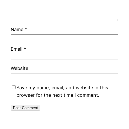
Name
*
Email
*
Website
Save my name, email, and website in this
browser for the next time I comment.