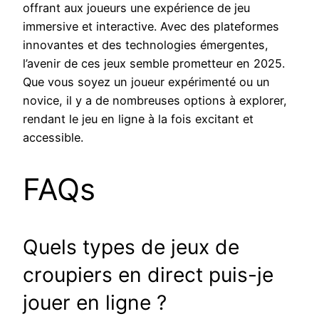
offrant aux joueurs une expérience de jeu
immersive et interactive. Avec des plateformes
innovantes et des technologies émergentes,
l’avenir de ces jeux semble prometteur en 2025.
Que vous soyez un joueur expérimenté ou un
novice, il y a de nombreuses options à explorer,
rendant le jeu en ligne à la fois excitant et
accessible.
FAQs
Quels types de jeux de
croupiers en direct puis-je
jouer en ligne ?