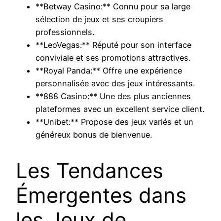
**Betway Casino:** Connu pour sa large
sélection de jeux et ses croupiers
professionnels.
**LeoVegas:** Réputé pour son interface
conviviale et ses promotions attractives.
**Royal Panda:** Offre une expérience
personnalisée avec des jeux intéressants.
**888 Casino:** Une des plus anciennes
plateformes avec un excellent service client.
**Unibet:** Propose des jeux variés et un
généreux bonus de bienvenue.
Les Tendances
Émergentes dans
les Jeux de