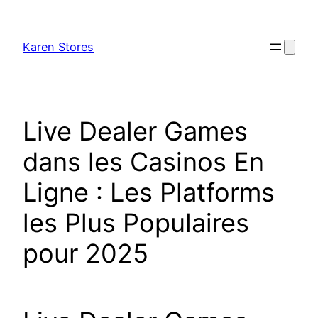
mostbet casino
mostbet
mosbet
мостбет казино
4rabet mirror
mosbet
Skip
to
Karen Stores
content
Live Dealer Games
dans les Casinos En
Ligne : Les Platforms
les Plus Populaires
pour 2025