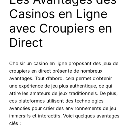
Casinos en Ligne
avec Croupiers en
Direct
Choisir un casino en ligne proposant des jeux de
croupiers en direct présente de nombreux
avantages. Tout d’abord, cela permet d’obtenir
une expérience de jeu plus authentique, ce qui
attire les amateurs de jeux traditionnels. De plus,
ces plateformes utilisent des technologies
avancées pour créer des environnements de jeu
immersifs et interactifs. Voici quelques avantages
clés :