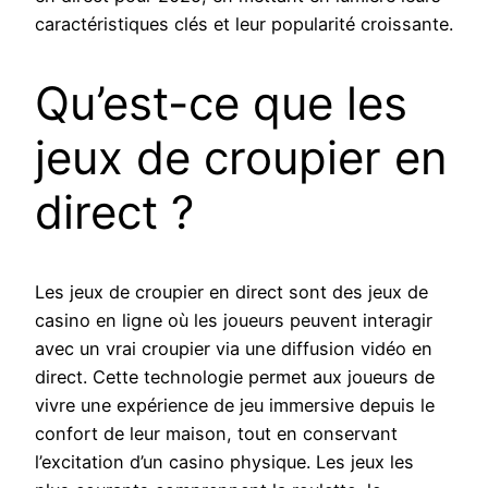
caractéristiques clés et leur popularité croissante.
Qu’est-ce que les
jeux de croupier en
direct ?
Les jeux de croupier en direct sont des jeux de
casino en ligne où les joueurs peuvent interagir
avec un vrai croupier via une diffusion vidéo en
direct. Cette technologie permet aux joueurs de
vivre une expérience de jeu immersive depuis le
confort de leur maison, tout en conservant
l’excitation d’un casino physique. Les jeux les