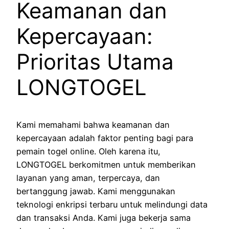
Keamanan dan
Kepercayaan:
Prioritas Utama
LONGTOGEL
Kami memahami bahwa keamanan dan
kepercayaan adalah faktor penting bagi para
pemain togel online. Oleh karena itu,
LONGTOGEL berkomitmen untuk memberikan
layanan yang aman, terpercaya, dan
bertanggung jawab. Kami menggunakan
teknologi enkripsi terbaru untuk melindungi data
dan transaksi Anda. Kami juga bekerja sama