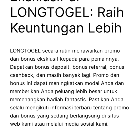
LONGTOGEL: Raih
Keuntungan Lebih
LONGTOGEL secara rutin menawarkan promo
dan bonus eksklusif kepada para pemainnya.
Dapatkan bonus deposit, bonus referral, bonus
cashback, dan masih banyak lagi. Promo dan
bonus ini dapat meningkatkan modal Anda dan
memberikan Anda peluang lebih besar untuk
memenangkan hadiah fantastis. Pastikan Anda
selalu mengikuti informasi terbaru tentang promo
dan bonus yang sedang berlangsung di situs
web kami atau melalui media sosial kami.