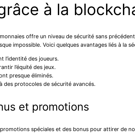
grâce à la blockch
tomonnaies offre un niveau de sécurité sans précédent
esque impossible. Voici quelques avantages liés à la s
l’identité des joueurs.
ntir l’équité des jeux.
ont presque éliminés.
à des protocoles de sécurité avancés.
nus et promotions
 promotions spéciales et des bonus pour attirer de no