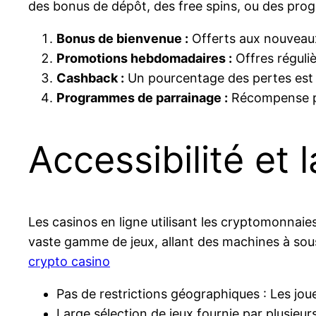
des bonus de dépôt, des free spins, ou des prog
Bonus de bienvenue :
Offerts aux nouveaux
Promotions hebdomadaires :
Offres réguliè
Cashback :
Un pourcentage des pertes est 
Programmes de parrainage :
Récompense pou
Accessibilité et 
Les casinos en ligne utilisant les cryptomonnaies
vaste gamme de jeux, allant des machines à sous
crypto casino
Pas de restrictions géographiques : Les jou
Large sélection de jeux fournie par plusieur