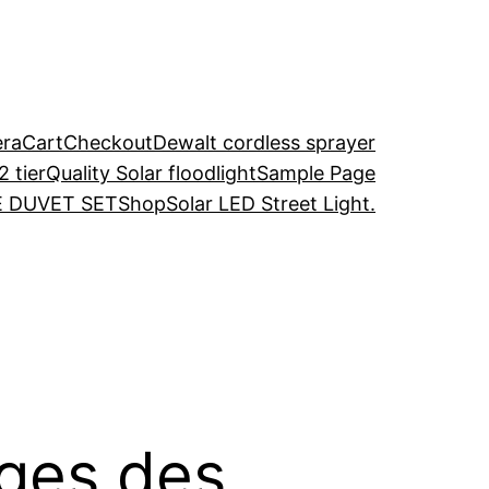
era
Cart
Checkout
Dewalt cordless sprayer
2 tier
Quality Solar floodlight
Sample Page
E DUVET SET
Shop
Solar LED Street Light.
ages des