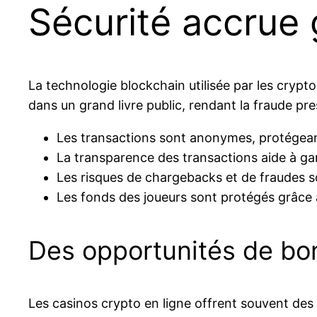
Sécurité accrue 
La technologie blockchain utilisée par les cryp
dans un grand livre public, rendant la fraude pr
Les transactions sont anonymes, protégeant 
La transparence des transactions aide à gara
Les risques de chargebacks et de fraudes s
Les fonds des joueurs sont protégés grâce 
Des opportunités de bo
Les casinos crypto en ligne offrent souvent des