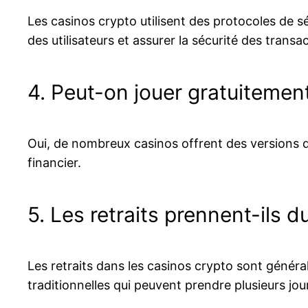
Les casinos crypto utilisent des protocoles de sé
des utilisateurs et assurer la sécurité des transa
4. Peut-on jouer gratuitemen
Oui, de nombreux casinos offrent des versions d
financier.
5. Les retraits prennent-ils 
Les retraits dans les casinos crypto sont génér
traditionnelles qui peuvent prendre plusieurs jou