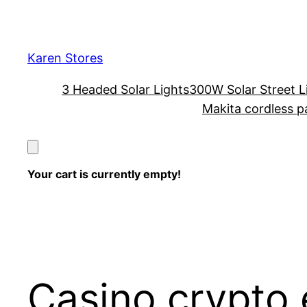
mostbet casino
mostbet
mosbet
мостбет казино
4rabet mirror
mosbet
Skip
to
content
Karen Stores
3 Headed Solar Lights
300W Solar Street L
Makita cordless p
Your cart is currently empty!
Casino crypto 