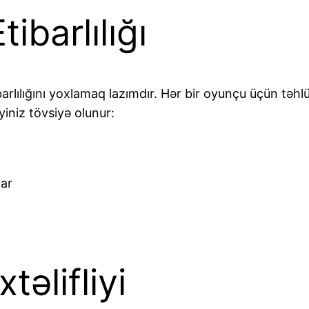
ibarlılığı
lılığını yoxlamaq lazımdır. Hər bir oyunçu üçün təhlükə
yiniz tövsiyə olunur:
lar
əlifliyi