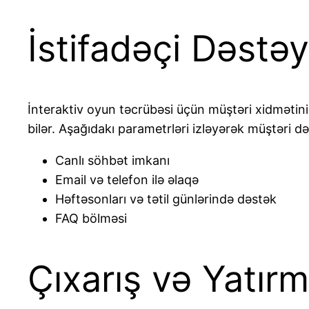
İstifadəçi Dəstəy
İnteraktiv oyun təcrübəsi üçün müştəri xidmətini
bilər. Aşağıdakı parametrləri izləyərək müştəri d
Canlı söhbət imkanı
Email və telefon ilə əlaqə
Həftəsonları və tətil günlərində dəstək
FAQ bölməsi
Çıxarış və Yatırm