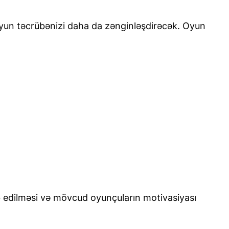
 oyun təcrübənizi daha da zənginləşdirəcək. Oyun
lb edilməsi və mövcud oyunçuların motivasiyası