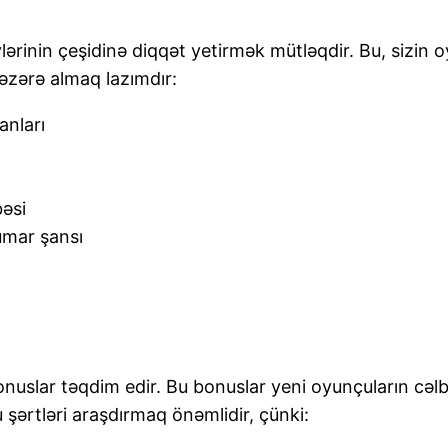
lərinin çeşidinə diqqət yetirmək mütləqdir. Bu, sizin
əzərə almaq lazımdır:
anları
bəsi
umar şansı
bonuslar təqdim edir. Bu bonuslar yeni oyunçuların cə
 şərtləri araşdırmaq önəmlidir, çünki: