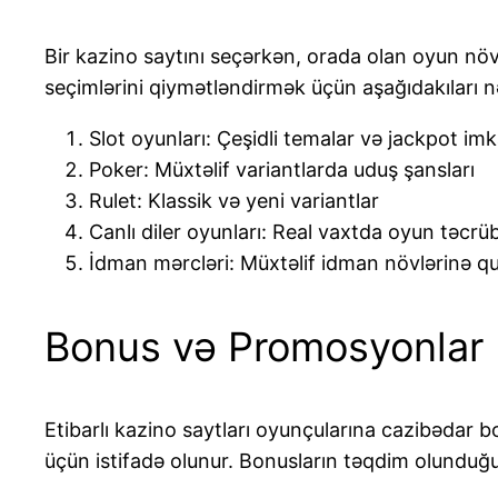
Bir kazino saytını seçərkən, orada olan oyun növ
seçimlərini qiymətləndirmək üçün aşağıdakıları n
Slot oyunları: Çeşidli temalar və jackpot imk
Poker: Müxtəlif variantlarda uduş şansları
Rulet: Klassik və yeni variantlar
Canlı diler oyunları: Real vaxtda oyun təcrü
İdman mərcləri: Müxtəlif idman növlərinə q
Bonus və Promosyonlar
Etibarlı kazino saytları oyunçularına cazibədar 
üçün istifadə olunur. Bonusların təqdim olunduğu