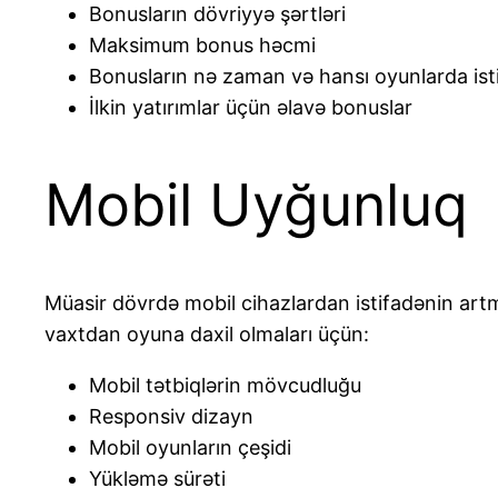
Bonusların dövriyyə şərtləri
Maksimum bonus həcmi
Bonusların nə zaman və hansı oyunlarda isti
İlkin yatırımlar üçün əlavə bonuslar
Mobil Uyğunluq
Müasir dövrdə mobil cihazlardan istifadənin artm
vaxtdan oyuna daxil olmaları üçün:
Mobil tətbiqlərin mövcudluğu
Responsiv dizayn
Mobil oyunların çeşidi
Yükləmə sürəti