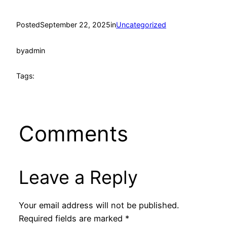
Posted
September 22, 2025
in
Uncategorized
by
admin
Tags:
Comments
Leave a Reply
Your email address will not be published.
Required fields are marked
*