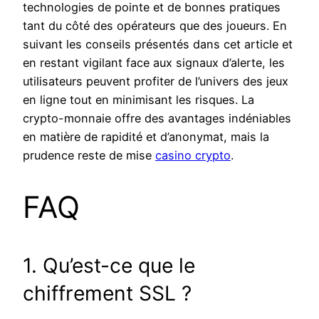
technologies de pointe et de bonnes pratiques
tant du côté des opérateurs que des joueurs. En
suivant les conseils présentés dans cet article et
en restant vigilant face aux signaux d’alerte, les
utilisateurs peuvent profiter de l’univers des jeux
en ligne tout en minimisant les risques. La
crypto-monnaie offre des avantages indéniables
en matière de rapidité et d’anonymat, mais la
prudence reste de mise
casino crypto
.
FAQ
1. Qu’est-ce que le
chiffrement SSL ?