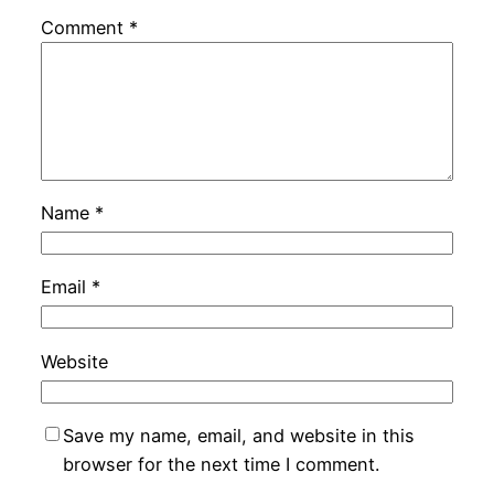
Comment
*
Name
*
Email
*
Website
Save my name, email, and website in this
browser for the next time I comment.