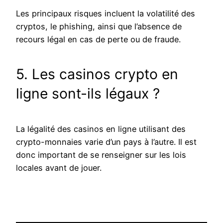
Les principaux risques incluent la volatilité des
cryptos, le phishing, ainsi que l’absence de
recours légal en cas de perte ou de fraude.
5. Les casinos crypto en
ligne sont-ils légaux ?
La légalité des casinos en ligne utilisant des
crypto-monnaies varie d’un pays à l’autre. Il est
donc important de se renseigner sur les lois
locales avant de jouer.