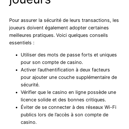
Pour assurer la sécurité de leurs transactions, les
joueurs doivent également adopter certaines
meilleures pratiques. Voici quelques conseils
essentiels :
Utiliser des mots de passe forts et uniques
pour son compte de casino.
Activer l’authentification à deux facteurs
pour ajouter une couche supplémentaire de
sécurité.
Vérifier que le casino en ligne possède une
licence solide et des bonnes critiques.
Éviter de se connecter à des réseaux Wi-Fi
publics lors de l’accès à son compte de
casino.