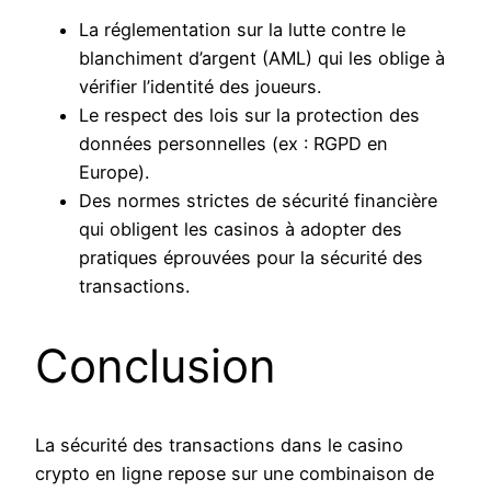
La réglementation sur la lutte contre le
blanchiment d’argent (AML) qui les oblige à
vérifier l’identité des joueurs.
Le respect des lois sur la protection des
données personnelles (ex : RGPD en
Europe).
Des normes strictes de sécurité financière
qui obligent les casinos à adopter des
pratiques éprouvées pour la sécurité des
transactions.
Conclusion
La sécurité des transactions dans le casino
crypto en ligne repose sur une combinaison de