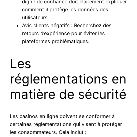
digne de confiance doit clairement expliquer
comment il protège les données des
utilisateurs.
Avis clients négatifs : Recherchez des
retours d’expérience pour éviter les
plateformes problématiques.
Les
réglementations en
matière de sécurité
Les casinos en ligne doivent se conformer à
certaines réglementations qui visent à protéger
les consommateurs. Cela inclut :