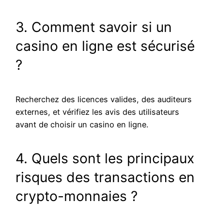
3. Comment savoir si un
casino en ligne est sécurisé
?
Recherchez des licences valides, des auditeurs
externes, et vérifiez les avis des utilisateurs
avant de choisir un casino en ligne.
4. Quels sont les principaux
risques des transactions en
crypto-monnaies ?