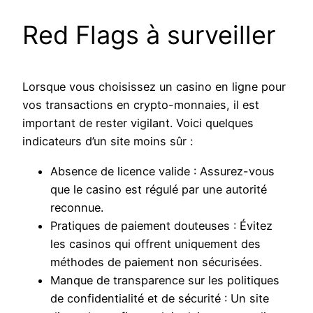
Red Flags à surveiller
Lorsque vous choisissez un casino en ligne pour
vos transactions en crypto-monnaies, il est
important de rester vigilant. Voici quelques
indicateurs d’un site moins sûr :
Absence de licence valide : Assurez-vous
que le casino est régulé par une autorité
reconnue.
Pratiques de paiement douteuses : Évitez
les casinos qui offrent uniquement des
méthodes de paiement non sécurisées.
Manque de transparence sur les politiques
de confidentialité et de sécurité : Un site