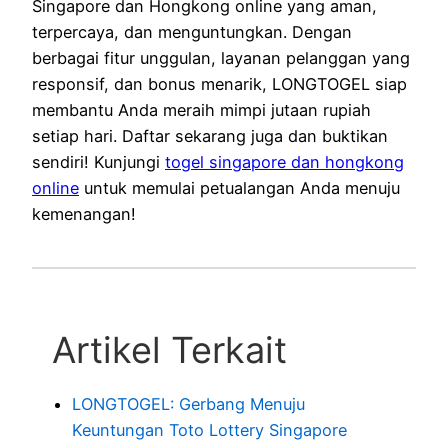
Singapore dan Hongkong online yang aman,
terpercaya, dan menguntungkan. Dengan
berbagai fitur unggulan, layanan pelanggan yang
responsif, dan bonus menarik, LONGTOGEL siap
membantu Anda meraih mimpi jutaan rupiah
setiap hari. Daftar sekarang juga dan buktikan
sendiri! Kunjungi
togel singapore dan hongkong
online
untuk memulai petualangan Anda menuju
kemenangan!
Artikel Terkait
LONGTOGEL: Gerbang Menuju
Keuntungan Toto Lottery Singapore