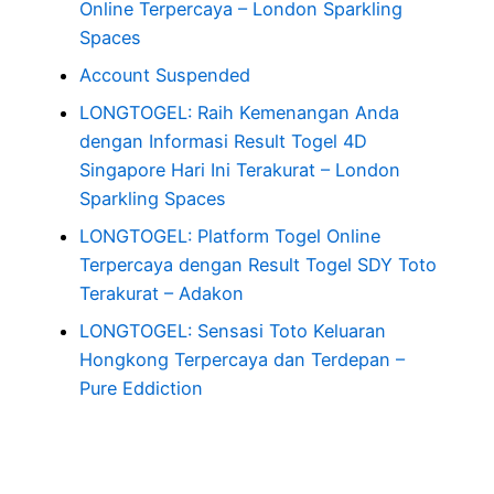
Online Terpercaya – London Sparkling
Spaces
Account Suspended
LONGTOGEL: Raih Kemenangan Anda
dengan Informasi Result Togel 4D
Singapore Hari Ini Terakurat – London
Sparkling Spaces
LONGTOGEL: Platform Togel Online
Terpercaya dengan Result Togel SDY Toto
Terakurat – Adakon
LONGTOGEL: Sensasi Toto Keluaran
Hongkong Terpercaya dan Terdepan –
Pure Eddiction