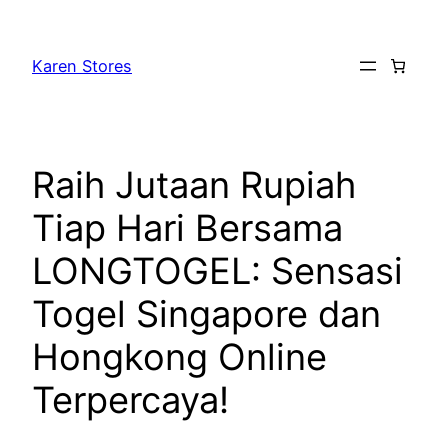
mostbet casino
mostbet
mosbet
мостбет казино
4rabet mirror
mosbet
Skip
to
Karen Stores
content
Raih Jutaan Rupiah
Tiap Hari Bersama
LONGTOGEL: Sensasi
Togel Singapore dan
Hongkong Online
Terpercaya!