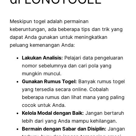
Meskipun togel adalah permainan
keberuntungan, ada beberapa tips dan trik yang
dapat Anda gunakan untuk meningkatkan
peluang kemenangan Anda:
Lakukan Analisis:
Pelajari data pengeluaran
nomor sebelumnya dan cari pola yang
mungkin muncul.
Gunakan Rumus Togel:
Banyak rumus togel
yang tersedia secara online. Cobalah
beberapa rumus dan lihat mana yang paling
cocok untuk Anda.
Kelola Modal dengan Baik:
Jangan bertaruh
lebih dari yang Anda mampu kehilangan.
Bermain dengan Sabar dan Disiplin:
Jangan