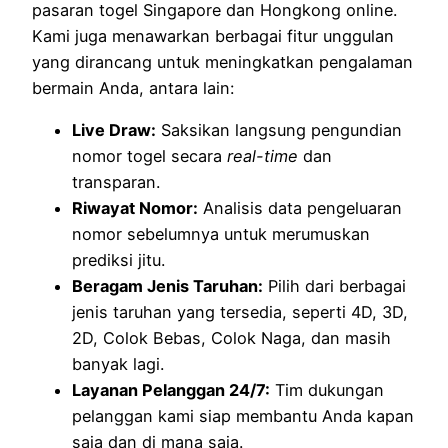
pasaran togel Singapore dan Hongkong online.
Kami juga menawarkan berbagai fitur unggulan
yang dirancang untuk meningkatkan pengalaman
bermain Anda, antara lain:
Live Draw:
Saksikan langsung pengundian
nomor togel secara
real-time
dan
transparan.
Riwayat Nomor:
Analisis data pengeluaran
nomor sebelumnya untuk merumuskan
prediksi jitu.
Beragam Jenis Taruhan:
Pilih dari berbagai
jenis taruhan yang tersedia, seperti 4D, 3D,
2D, Colok Bebas, Colok Naga, dan masih
banyak lagi.
Layanan Pelanggan 24/7:
Tim dukungan
pelanggan kami siap membantu Anda kapan
saja dan di mana saja.