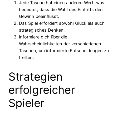
Jede Tasche hat einen anderen Wert, was
bedeutet, dass die Wahl des Eintritts den
Gewinn beeinflusst.
Das Spiel erfordert sowohl Glück als auch
strategisches Denken.
Informiere dich über die
Wahrscheinlichkeiten der verschiedenen
Taschen, um informierte Entscheidungen zu
treffen.
Strategien
erfolgreicher
Spieler