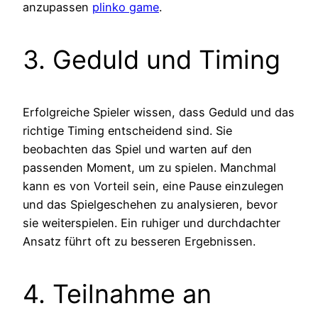
anzupassen
plinko game
.
3. Geduld und Timing
Erfolgreiche Spieler wissen, dass Geduld und das
richtige Timing entscheidend sind. Sie
beobachten das Spiel und warten auf den
passenden Moment, um zu spielen. Manchmal
kann es von Vorteil sein, eine Pause einzulegen
und das Spielgeschehen zu analysieren, bevor
sie weiterspielen. Ein ruhiger und durchdachter
Ansatz führt oft zu besseren Ergebnissen.
4. Teilnahme an