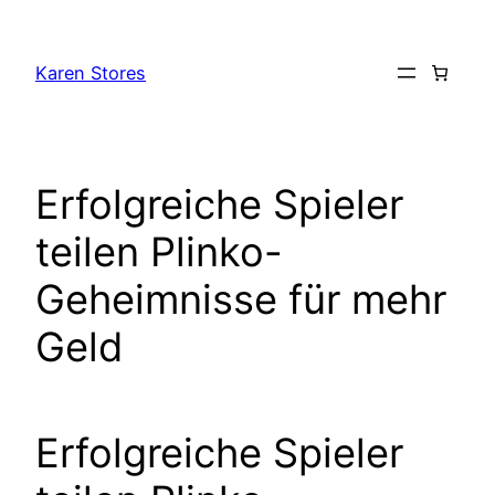
mostbet casino
mostbet
mosbet
мостбет казино
4rabet mirror
mosbet
Skip
to
Karen Stores
content
Erfolgreiche Spieler
teilen Plinko-
Geheimnisse für mehr
Geld
Erfolgreiche Spieler