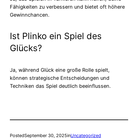
Fähigkeiten zu verbessern und bietet oft höhere
Gewinnchancen.
Ist Plinko ein Spiel des
Glücks?
Ja, während Glück eine große Rolle spielt,
können strategische Entscheidungen und
Techniken das Spiel deutlich beeinflussen.
Posted
September 30, 2025
in
Uncategorized