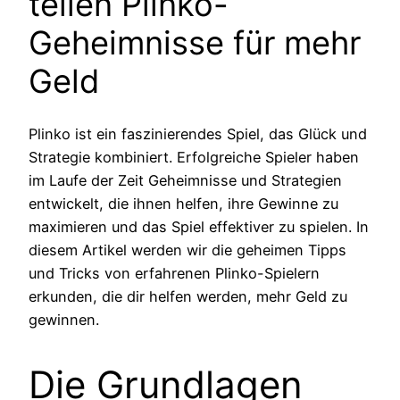
teilen Plinko-
Geheimnisse für mehr
Geld
Plinko ist ein faszinierendes Spiel, das Glück und
Strategie kombiniert. Erfolgreiche Spieler haben
im Laufe der Zeit Geheimnisse und Strategien
entwickelt, die ihnen helfen, ihre Gewinne zu
maximieren und das Spiel effektiver zu spielen. In
diesem Artikel werden wir die geheimen Tipps
und Tricks von erfahrenen Plinko-Spielern
erkunden, die dir helfen werden, mehr Geld zu
gewinnen.
Die Grundlagen